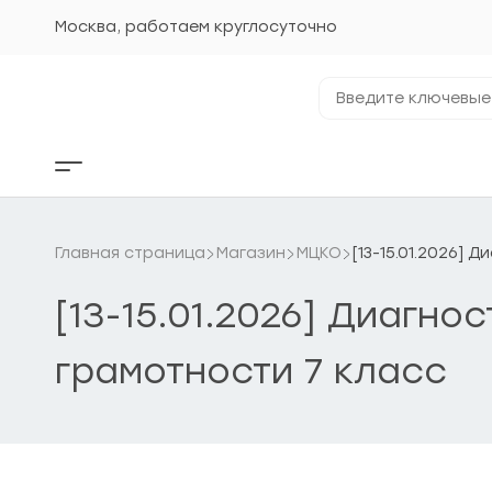
Перейти
к
Москва, работаем круглосуточно
содержанию
Введите
ключевые
фразы...
Кнопка
бокового
меню
Главная страница
Магазин
МЦКО
[13-15.01.2026]
[13-15.01.2026] Диагн
грамотности 7 класс