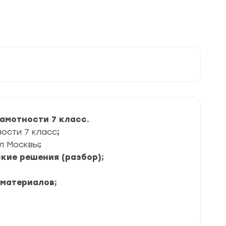
амотности 7 класс.
ости 7 класс
;
л Москвы
;
кие решения (разбор);
 материалов;