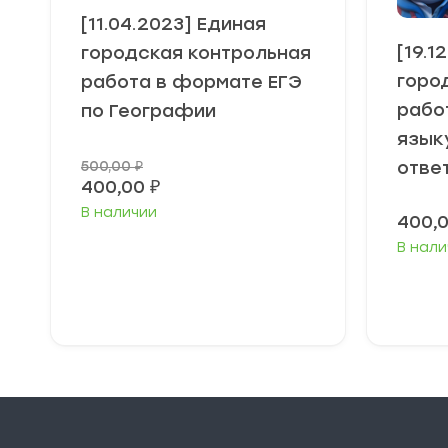
[11.04.2023] Единая
[19.1
городская контрольная
горо
работа в формате ЕГЭ
рабо
по Географии
язык
отве
500,00
₽
20%
400,00
₽
В наличии
400,
В нали
В корзину