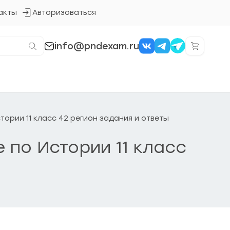
акты
Авторизоваться
Кнопка
входа
в
систему
info@pndexam.ru
стории 11 класс 42 регион задания и ответы
е по Истории 11 класс