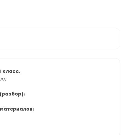
 класс.
сс;
(разбор);
 материалов;