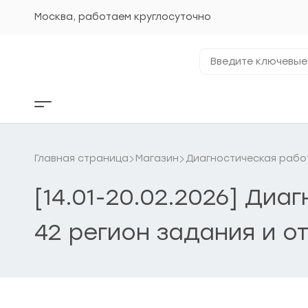
Перейти
к
Москва, работаем круглосуточно
содержанию
Введите
ключевые
фразы...
Кнопка
бокового
меню
Главная страница
Магазин
Диагностическая рабо
[14.01-20.02.2026] Диа
42 регион задания и о