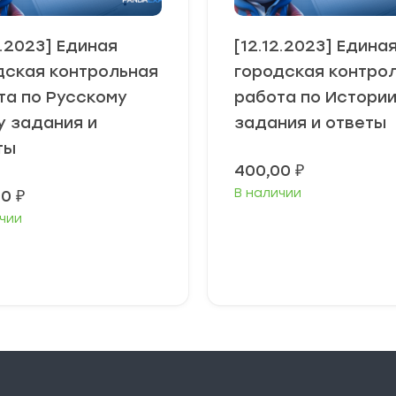
2.2023] Единая
[12.12.2023] Едина
дская контрольная
городская контро
та по Русскому
работа по Истори
у задания и
задания и ответы
ты
400,00
₽
В наличии
00
₽
чии
В корзину
В корзину