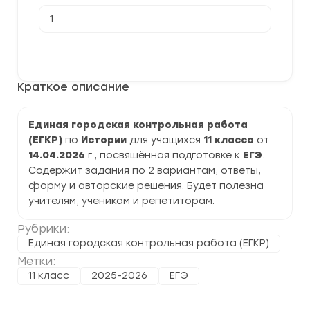
Количество
товара
[14.04.2026]
Единая
В корзину
городская
контрольная
работа
Краткое описание
по
Истории 11
класс
задания
Единая городская контрольная работа
и
(ЕГКР)
по
Истории
для учащихся
11 класса
от
ответы
14.04.2026
г., посвящённая подготовке к
ЕГЭ
.
Содержит задания по 2 вариантам, ответы,
форму и авторские решения. Будет полезна
учителям, ученикам и репетиторам.
Рубрики:
Единая городская контрольная работа (ЕГКР)
Метки:
11 класс
2025-2026
ЕГЭ