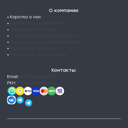
О компании:
• Коротко о нас
•
Контактная информация
•
Список репетиторов
•
Пользовательское соглашение
•
Политика конфиденциальности
•
Политика возвратов
•
Инструкция пользователя
Контакты:
Email:
info@pndexam.ru
РКН:
rn@pndexam.ru