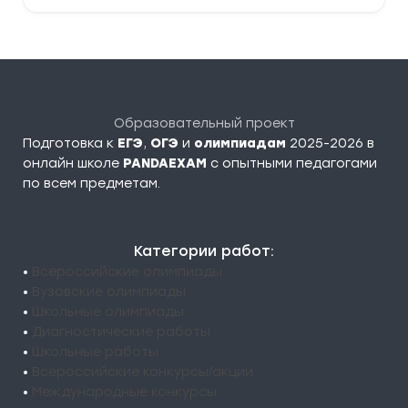
Образовательный проект
Подготовка к
ЕГЭ
,
ОГЭ
и
олимпиадам
2025-2026 в
онлайн школе
PANDAEXAM
c опытными педагогами
по всем предметам.
Категории работ:
•
Всероссийские олимпиады
•
Вузовские олимпиады
•
Школьные олимпиады
•
Диагностические работы
•
Школьные работы
•
Всероссийские конкурсы/акции
•
Международные конкурсы