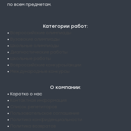
по всем предметам.
Категории работ:
•
Всероссийские олимпиады
•
Вузовские олимпиады
•
Школьные олимпиады
•
Диагностические работы
•
Школьные работы
•
Всероссийские конкурсы/акции
•
Международные конкурсы
О компании:
• Коротко о нас
•
Контактная информация
•
Список репетиторов
•
Пользовательское соглашение
•
Политика конфиденциальности
•
Политика возвратов