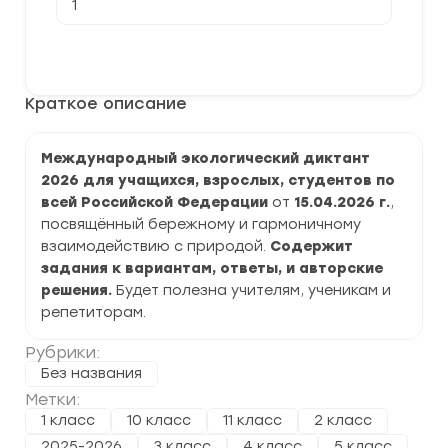
товара
[15-
22.04.2026]
В корзину
VII
Международный
экологический
Краткое описание
диктант
задания
и
ответы
Международный экологический диктант
2026 для учащихся, взрослых, студентов по
всей Российской Федерации
от
15.04.2026 г.
,
посвящённый бережному и гармоничному
взаимодействию с природой.
Содержит
задания к вариантам, ответы, и авторские
решения.
Будет полезна учителям, ученикам и
репетиторам.
Рубрики:
Без названия
Метки:
1 класс
10 класс
11 класс
2 класс
2025-2026
3 класс
4 класс
5 класс