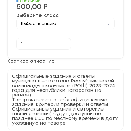
В наличии
500,00
₽
Выберите класс
Количество
В корзину
товара
[16.12.2023]
Муниципальный
этап
Краткое описание
РОШ.Татарский
язык
для
Официальные задания и ответы
учащихся
муниципального этапа Республиканской
русскоязычных
олимпиады школьников (РОШ) 2023-2024
групп
года для Республики Татарстан (16
школ
регион)
с
Товар включает в себя официальные
русским
задания, критерии проверки и ответы
языком
Официальные задания и авторские
обучения
(наши решения) будут доступны не
2023-
позднее 8:30 по местному времени в дату
2024
указанную на товаре
(муниципальный
этап)