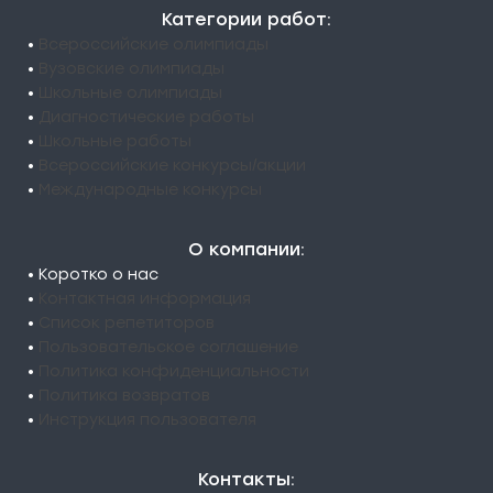
Категории работ:
•
Всероссийские олимпиады
•
Вузовские олимпиады
•
Школьные олимпиады
•
Диагностические работы
•
Школьные работы
•
Всероссийские конкурсы/акции
•
Международные конкурсы
О компании:
• Коротко о нас
•
Контактная информация
•
Список репетиторов
•
Пользовательское соглашение
•
Политика конфиденциальности
•
Политика возвратов
•
Инструкция пользователя
Контакты: