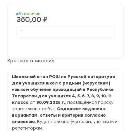
В наличии
350,00
₽
Количество
товара
[30.09.2025]
Школьный
В корзину
этап
РОШ
по
Краткое описание
Русской
литературе
для
учащихся
Школьный этап РОШ по Русской литературе
школ
для учащихся школ с родным (нерусским)
с
родным
языком обучения проходящий в Республике
(нерусским)
Татарстан для учащихся 4, 5, 6, 7, 8, 9, 10, 11
языком
класса
2025-
от
30.09.2025 г.
, посвящённая поиску
2026
талантливых ребят.
Содержит задания к
г.
вариантам, ответы и критерии согласно
по
Республике
описанию.
Будет полезна учителям, ученикам и
Татарстан
репетиторам.