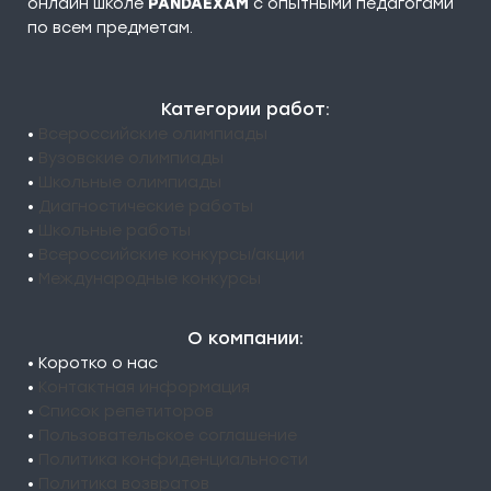
онлайн школе
PANDAEXAM
c опытными педагогами
по всем предметам.
Категории работ:
•
Всероссийские олимпиады
•
Вузовские олимпиады
•
Школьные олимпиады
•
Диагностические работы
•
Школьные работы
•
Всероссийские конкурсы/акции
•
Международные конкурсы
О компании:
• Коротко о нас
•
Контактная информация
•
Список репетиторов
•
Пользовательское соглашение
•
Политика конфиденциальности
•
Политика возвратов