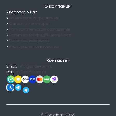
О компании:
• Коротко о нас
•
Контактная информация
•
Список репетиторов
•
Пользовательское соглашение
•
Политика конфиденциальности
•
Политика возвратов
•
Инструкция пользователя
Контакты:
Email:
info@pndexam.ru
РКН:
rn@pndexam.ru
© Copyright 2026.