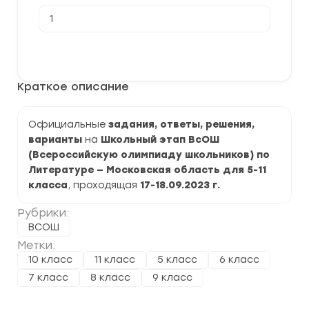
Количество
товара
[18.09-
20.09.2023]
В корзину
Школьный
этап
по
Краткое описание
Литературе
2023-
2024
учебный
Официальные
задания, ответы, решения,
год.
варианты
на
Школьный этап ВсОШ
Московская
область
(Всероссийскую олимпиаду школьников) по
50
Литературе — Московская область для 5-11
регион
класса
, проходящая
17-18.09.2023 г.
Рубрики:
ВСОШ
Метки:
10 класс
11 класс
5 класс
6 класс
7 класс
8 класс
9 класс