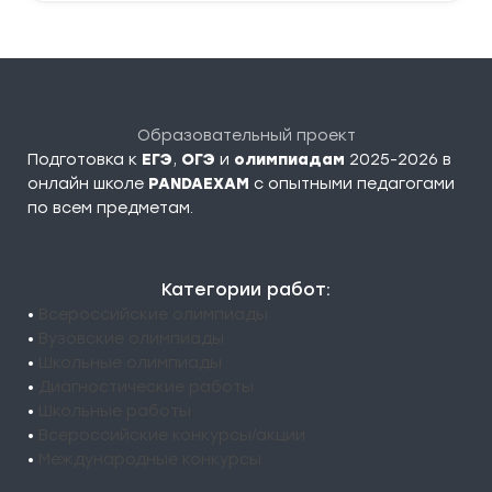
Образовательный проект
Подготовка к
ЕГЭ
,
ОГЭ
и
олимпиадам
2025-2026 в
онлайн школе
PANDAEXAM
c опытными педагогами
по всем предметам.
Категории работ:
•
Всероссийские олимпиады
•
Вузовские олимпиады
•
Школьные олимпиады
•
Диагностические работы
•
Школьные работы
•
Всероссийские конкурсы/акции
•
Международные конкурсы