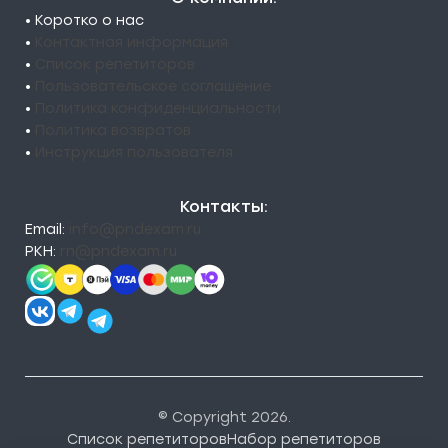
• Коротко о нас
•
Контактная информация
•
Список репетиторов
•
Пользовательское соглашение
•
Политика конфиденциальности
•
Политика возвратов
•
Инструкция пользователя
Контакты:
Email:
info@pndexam.ru
РКН:
rn@pndexam.ru
© Copyright 2026.
Список репетиторов
Набор репетиторов