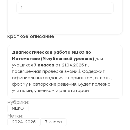
Количество
товара
[21.04.2025]
Диагностическая
В корзину
работа
МЦКО
по
Краткое описание
Математике
(Углубленное
изучение)
7
Диагностическая работа МЦКО по
класс
Математике (Углубленный уровень)
для
задания
и
учащихся
7 класса
от 21.04.2025 г.,
ответы
посвящённая проверке знаний. Содержит
официальные задания к вариантам, ответы,
форму и авторские решения. Будет полезна
учителям, ученикам и репетиторам.
Рубрики:
МЦКО
Метки:
2024-2025
7 класс