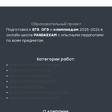
Образовательный проект
Подготовка к
ЕГЭ
,
ОГЭ
и
олимпиадам
2025-2026 в
онлайн школе
PANDAEXAM
c опытными педагогами
по всем предметам.
Категории работ:
•
Всероссийские олимпиады
•
Вузовские олимпиады
•
Школьные олимпиады
•
Диагностические работы
•
Школьные работы
•
Всероссийские конкурсы/акции
•
Международные конкурсы
О компании: