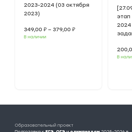
2023-2024 (03 октября
[27.
2023)
этап
2024 
Диапазон
349,00
₽
–
379,00
₽
зада
цен:
В наличии
349,00 ₽
–
200,
379,00 ₽
В нали
Выберите
В
параметры
п
Образовательный проект
Подготовка к
ЕГЭ
,
ОГЭ
и
олимпиадам
2025-2026 в