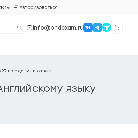
акты
Авторизоваться
Кнопка
входа
в
систему
info@pndexam.ru
27 г. задания и ответы
Английскому языку