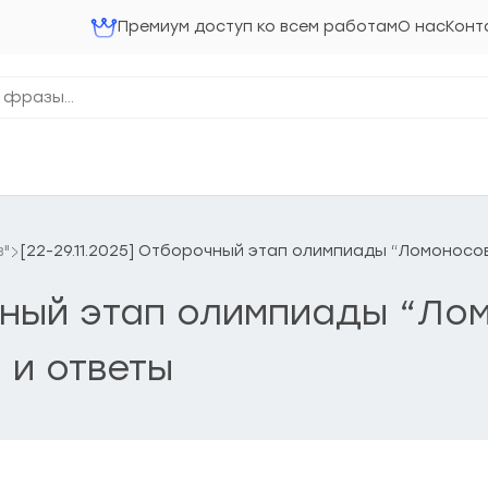
Премиум доступ ко всем работам
О нас
Конт
в"
[22-29.11.2025] Отборочный этап олимпиады “Ломоносо
очный этап олимпиады “Ло
 и ответы