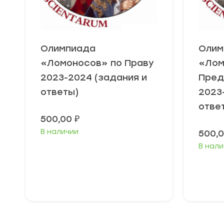
Олимпиада
Олим
«Ломоносов» по Праву
«Лом
2023-2024 (задания и
Пред
ответы)
2023
отве
500,00
₽
В наличии
500,
В нали
Выберите
В
параметры
п