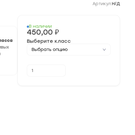
Артикул:
Н/Д
В наличии
450,00
₽
класса
Выберите класс
ивых
и
Количество
В корзину
товара
[22-
29.11.2025]
Отборочный
этап
олимпиады
“Ломоносов”
по
Журналистике
задания
и
ответы