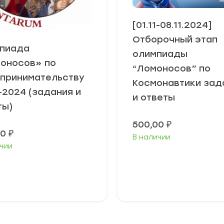
[01.11-08.11.2024]
Отборочный этап
пиада
олимпиады
оносов» по
“Ломоносов” по
принимательству
Космонавтики зад
-2024 (задания и
и ответы
ты)
500,00
₽
00
₽
В наличии
чии
ыберите
Выберите
араметры
параметры