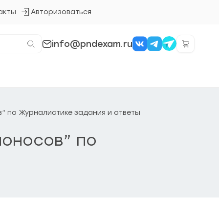
акты
Авторизоваться
Кнопка
входа
в
систему
info@pndexam.ru
в” по Журналистике задания и ответы
моносов” по