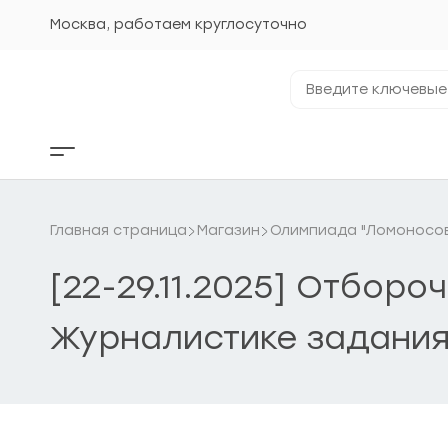
Перейти
к
Москва, работаем круглосуточно
содержанию
Введите
ключевые
фразы...
Кнопка
бокового
меню
Главная страница
Магазин
Олимпиада "Ломоносо
[22-29.11.2025] Отбор
Журналистике задания