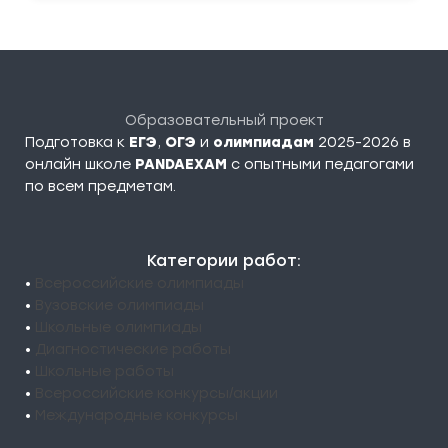
Образовательный проект
Подготовка к
ЕГЭ
,
ОГЭ
и
олимпиадам
2025-2026 в
онлайн школе
PANDAEXAM
c опытными педагогами
по всем предметам.
Категории работ:
•
Всероссийские олимпиады
•
Вузовские олимпиады
•
Школьные олимпиады
•
Диагностические работы
•
Школьные работы
•
Всероссийские конкурсы/акции
•
Международные конкурсы