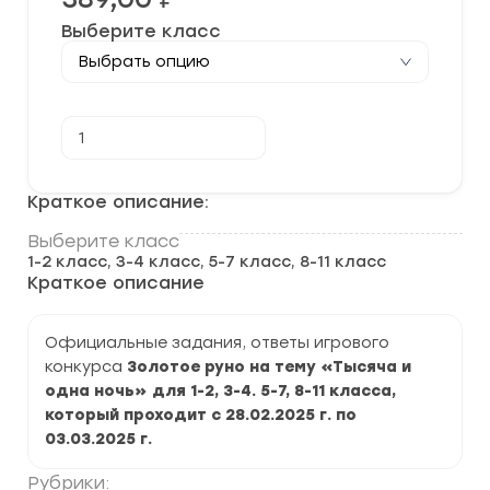
Выберите класс
Количество
В корзину
товара
[28.02-
03.03.2025]
Конкурс
Краткое описание:
"Золотое
Руно"
Выберите класс
на
1-2 класс, 3-4 класс, 5-7 класс, 8-11 класс
тему
"Тысяча
Краткое описание
и
одна
ночь"
Официальные задания, ответы игрового
задания
конкурса
и
Золотое руно на тему «Тысяча и
ответы
одна ночь» для 1-2, 3-4. 5-7, 8-11 класса,
который проходит с 28.02.2025 г. по
03.03.2025 г.
Рубрики: