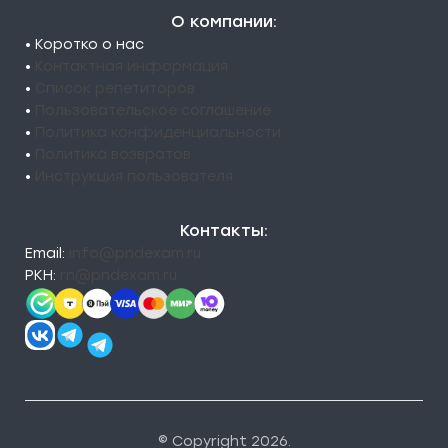
О компании:
• Коротко о нас
•
Контактная информация
•
Список репетиторов
•
Пользовательское соглашение
•
Политика конфиденциальности
•
Политика возвратов
•
Инструкция пользователя
Контакты:
Email:
info@pndexam.ru
РКН:
rn@pndexam.ru
© Copyright 2026.