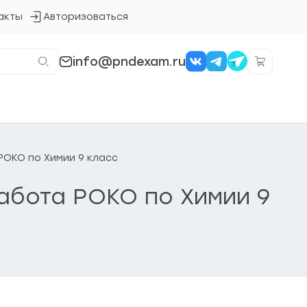
акты
Авторизоваться
Кнопка
входа
в
систему
info@pndexam.ru
 РОКО по Химии 9 класс
работа РОКО по Химии 9