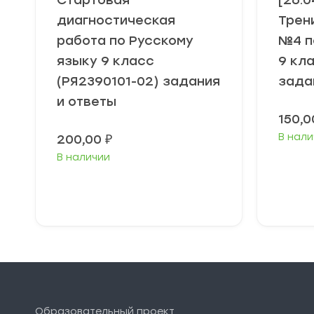
Стартовая
[26.0
диагностическая
Трен
работа по Русскому
№4 п
языку 9 класс
9 кл
(РЯ2390101-02) задания
зада
и ответы
150,
В нали
200,00
₽
В наличии
В корзину
Образовательный проект