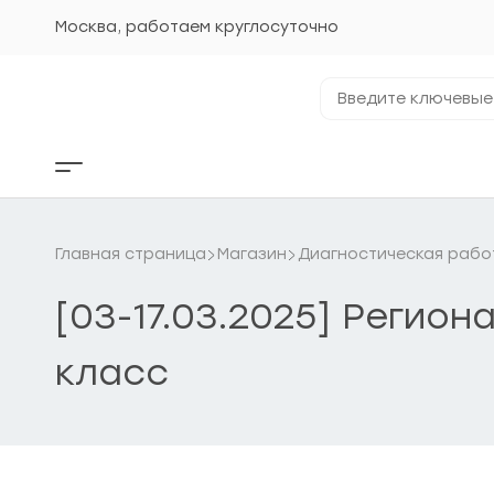
Перейти
к
Москва, работаем круглосуточно
содержанию
Введите
ключевые
фразы...
Кнопка
бокового
меню
Главная страница
Магазин
Диагностическая рабо
[03-17.03.2025] Регио
класс