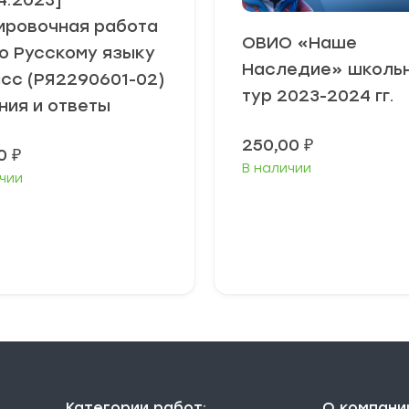
4.2023]
ировочная работа
ОВИО «Наше
о Русскому языку
Наследие» школь
асс (РЯ2290601-02)
тур 2023-2024 гг.
ния и ответы
250,00
₽
00
₽
В наличии
чии
В корзину
В корзину
Категории работ:
О компани