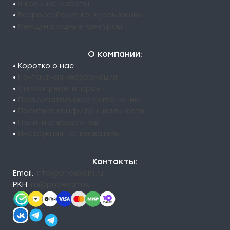
•
Школьные работы
•
Всероссийские конкурсы/акции
•
Международные конкурсы
О компании:
• Коротко о нас
•
Контактная информация
•
Список репетиторов
•
Пользовательское соглашение
•
Политика конфиденциальности
•
Политика возвратов
•
Инструкция пользователя
Контакты:
Email:
info@pndexam.ru
РКН:
rn@pndexam.ru