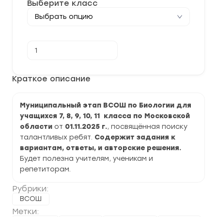
Выберите класс
Количество
В корзину
товара
[01.11.2025]
Муниципальный
этап
Краткое описание
ВСОШ
по
Биологии
Муниципальный этап ВСОШ по Биологии для
2025-
2026
учащихся 7, 8, 9, 10, 11 класса по Московской
г.
области
от
01.11.2025 г.
, посвящённая поиску
по
Московской
талантливых ребят.
Содержит задания к
области
вариантам, ответы, и авторские решения.
Будет полезна учителям, ученикам и
репетиторам.
Рубрики:
ВСОШ
Метки: