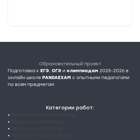
–
379,00 ₽
Выберите параметры
Образовательный проект
Подготовка к
ЕГЭ
,
ОГЭ
и
олимпиадам
2025-2026 в
онлайн школе
PANDAEXAM
c опытными педагогами
по всем предметам.
Категории работ:
•
Всероссийские олимпиады
•
Вузовские олимпиады
•
Школьные олимпиады
•
Диагностические работы