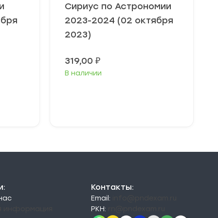
и
Сириус по Астрономии
ября
2023-2024 (02 октября
2023)
Диапазон
319,00
₽
цен:
В наличии
49,00 ₽
–
79,00 ₽
Выберите
параметры
и:
Контакты:
 нас
Email:
info@pndexam.ru
я информация
РКН:
rn@pndexam.ru