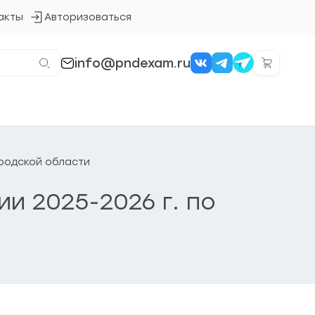
акты
Авторизоваться
Кнопка
входа
в
систему
info@pndexam.ru
ородской области
ии 2025-2026 г. по