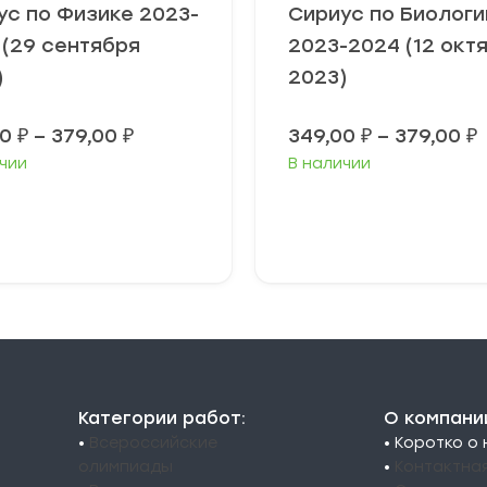
ус по Физике 2023-
Сириус по Биологи
 (29 сентября
2023-2024 (12 окт
)
2023)
Диапазон
00
₽
–
379,00
₽
349,00
₽
–
379,00
₽
цен:
чии
В наличии
349,00 ₽
3
–
379,00 ₽
3
ыберите
Выберите
араметры
параметры
Категории работ:
О компани
•
Всероссийские
• Коротко о
олимпиады
•
Контактна