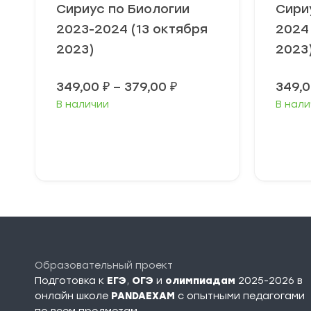
Сириус по Биологии
Сири
2023-2024 (13 октября
2024
2023)
2023
Диапазон
349,00
₽
–
379,00
₽
349,
цен:
В наличии
В нали
349,00 ₽
–
379,00 ₽
Выберите
В
параметры
п
Образовательный проект
Подготовка к
ЕГЭ
,
ОГЭ
и
олимпиадам
2025-2026 в
онлайн школе
PANDAEXAM
c опытными педагогами