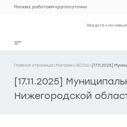
Перейти
к
Москва, работаем круглосуточно
содержанию
Введите
ключевые
фразы...
Кнопка
бокового
меню
Главная страница
Магазин
ВСОШ
[17.11.2025] Му
[17.11.2025] Муниципал
Нижегородской облас