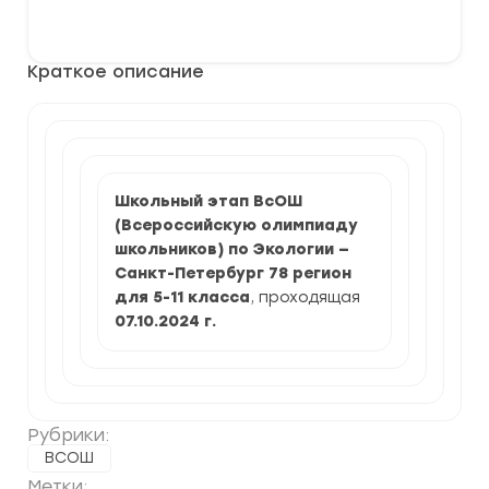
Школьный
В корзину
этап
по
Экологии
Краткое описание
2024-
2025
г.
по
Санкт-
Петербургу
Школьный этап ВсОШ
(Всероссийскую олимпиаду
школьников) по Экологии —
Санкт-Петербург 78 регион
для 5-11 класса
, проходящая
07.10.2024
г.
Рубрики:
ВСОШ
Метки: