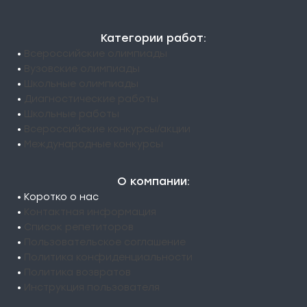
Категории работ:
•
Всероссийские олимпиады
•
Вузовские олимпиады
•
Школьные олимпиады
•
Диагностические работы
•
Школьные работы
•
Всероссийские конкурсы/акции
•
Международные конкурсы
О компании:
• Коротко о нас
•
Контактная информация
•
Список репетиторов
•
Пользовательское соглашение
•
Политика конфиденциальности
•
Политика возвратов
•
Инструкция пользователя