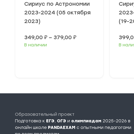
Сириус по Астрономии
Сири
2023-2024 (05 октября
2023
2023)
(19-2
Диапазон
349,00
₽
–
379,00
₽
399,
цен:
В наличии
В нали
349,00 ₽
–
379,00 ₽
Выберите
В
параметры
п
Образовательный проект
Подготовка к
ЕГЭ
,
ОГЭ
и
олимпиадам
2025-2026 в
онлайн школе
PANDAEXAM
c опытными педагогами