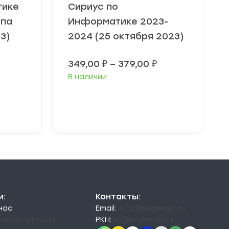
тике
Сириус по
ппа
Информатике 2023-
3)
2024 (25 октября 2023)
Диапазон
349,00
₽
–
379,00
₽
цен:
В наличии
349,00 ₽
–
379,00 ₽
Выберите
параметры
и:
Контакты:
 нас
Email:
info@pndexam.ru
я информация
РКН:
rn@pndexam.ru