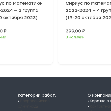
ус по Математике
Сириус по Матема
-2024 — 3 группа
2023-2024 — 4 гру
0 октября 2023)
(19-20 октября 202
00
₽
399,00
₽
чии
В наличии
ыберите
Выберите
араметры
параметры
Категории работ:
О компани
•
Всероссийские
• Коротко о
олимпиады
•
Контактна