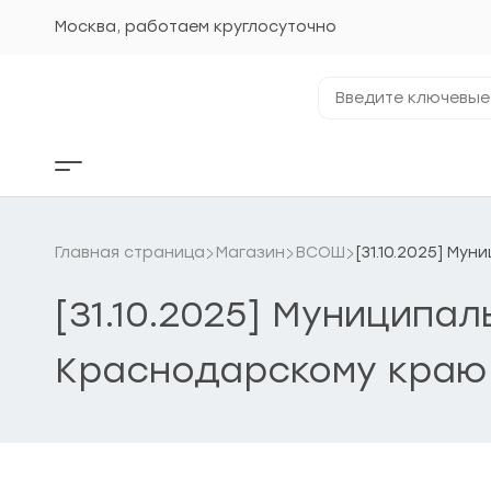
Перейти
к
Москва, работаем круглосуточно
содержанию
Введите
ключевые
фразы...
Кнопка
бокового
меню
Главная страница
Магазин
ВСОШ
[31.10.2025] М
[31.10.2025] Муниципа
Краснодарскому краю 