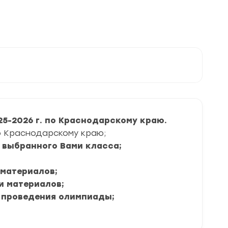
и
задания
5-2026 г. по Краснодарскому краю.
о Краснодарскому краю;
я выбранного Вами класса;
 материалов;
ии материалов;
 проведения олимпиады;