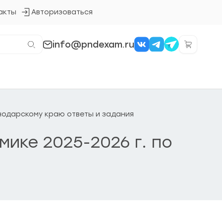
акты
Авторизоваться
Кнопка
входа
в
систему
info@pndexam.ru
снодарскому краю ответы и задания
ике 2025-2026 г. по