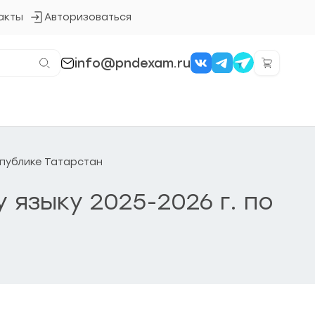
акты
Авторизоваться
Кнопка
входа
в
систему
info@pndexam.ru
еспублике Татарстан
 языку 2025-2026 г. по