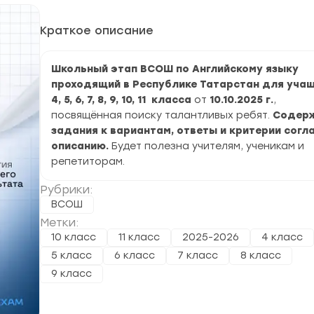
Краткое описание
Школьный этап ВСОШ по Английскому языку
проходящий в Республике Татарстан для уча
4, 5, 6, 7, 8, 9, 10, 11 класса
от
10.10.2025 г.
,
посвящённая поиску талантливых ребят.
Содер
задания к вариантам, ответы и критерии согл
описанию.
Будет полезна учителям, ученикам и
репетиторам.
Рубрики:
ВСОШ
Метки:
10 класс
11 класс
2025-2026
4 класс
5 класс
6 класс
7 класс
8 класс
9 класс