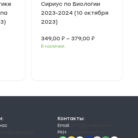
тике
Сириус по Биологии
ппа
2023-2024 (10 октября
3)
2023)
Диапазон
349,00
₽
–
379,00
₽
цен:
В наличии
349,00 ₽
–
379,00 ₽
Выберите
параметры
и:
Контакты:
 нас
Email:
info@pndexam.ru
я информация
РКН:
rn@pndexam.ru