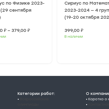
ус по Физике 2023-
Сириус по Матема
 (29 сентября
2023-2024 — 4 гру
)
(19-20 октября 202
Диапазон
00
₽
–
379,00
₽
399,00
₽
цен:
чии
В наличии
349,00 ₽
–
379,00 ₽
ыберите
Выберите
араметры
параметры
Категории работ:
О компани
•
Всероссийские
• Коротко о
олимпиады
•
Контактна