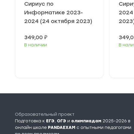
Сириус по
Сири
Информатике 2023-
2024
2024 (24 октября 2023)
2023
349,00
₽
349,
В наличии
В нали
Выберите
В
параметры
п
Образовательный проект
Подготовка к
ЕГЭ
,
ОГЭ
и
олимпиадам
2025-2026 в
онлайн школе
PANDAEXAM
c опытными педагогами