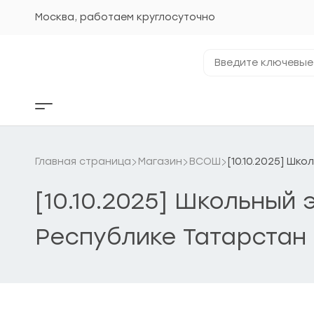
Перейти
к
Москва, работаем круглосуточно
содержанию
Введите
ключевые
фразы...
Кнопка
бокового
меню
Главная страница
Магазин
ВСОШ
[10.10.2025] Шк
[10.10.2025] Школьный
Республике Татарстан