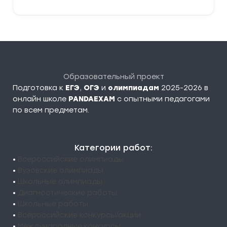
Образовательный проект
Подготовка к
ЕГЭ
,
ОГЭ
и
олимпиадам
2025-2026 в
онлайн школе
PANDAEXAM
c опытными педагогами
по всем предметам.
Категории работ:
•
Всероссийские олимпиады
•
Вузовские олимпиады
•
Школьные олимпиады
•
Диагностические работы
•
Школьные работы
•
Всероссийские конкурсы/акции
•
Международные конкурсы