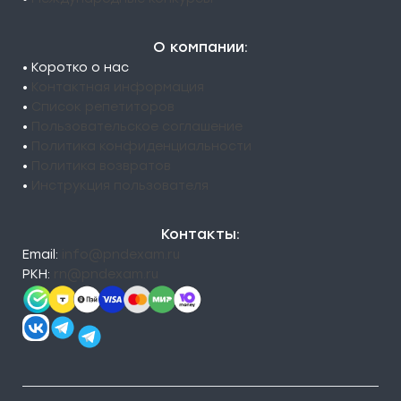
О компании:
• Коротко о нас
•
Контактная информация
•
Список репетиторов
•
Пользовательское соглашение
•
Политика конфиденциальности
•
Политика возвратов
•
Инструкция пользователя
Контакты:
Email:
info@pndexam.ru
РКН:
rn@pndexam.ru