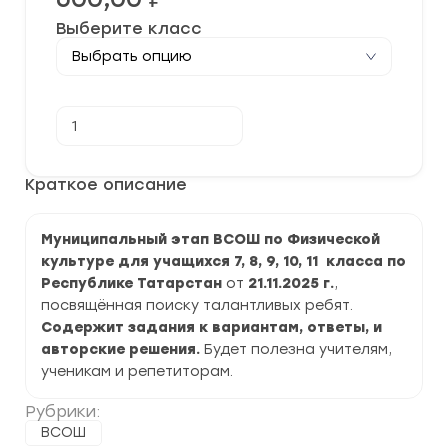
Выберите класс
Количество
В корзину
товара
[21.11.2025]
Муниципальный
этап
Краткое описание
ВСОШ
по
Физической
Муниципальный этап ВСОШ по Физической
культуре
2025-
культуре для учащихся 7, 8, 9, 10, 11 класса по
2026
Республике Татарстан
от
21.11.2025 г.
,
г.
по
посвящённая поиску талантливых ребят.
Республике
Содержит задания к вариантам, ответы, и
Татарстан
авторские решения.
Будет полезна учителям,
ученикам и репетиторам.
Рубрики:
ВСОШ