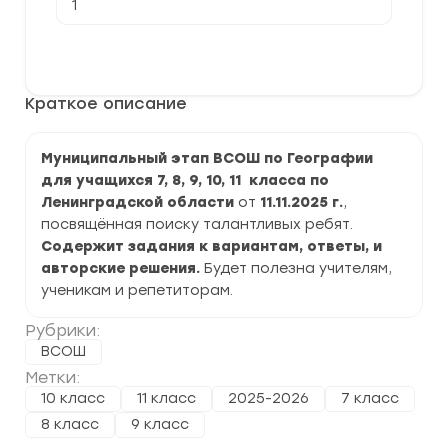
товара
[11.11.2025]
Муниципальный
В корзину
этап
ВСОШ
по
Краткое описание
Географии
2025-
2026
г.
Муниципальный этап ВСОШ по Географии
по
для учащихся 7, 8, 9, 10, 11 класса по
Ленинградской
области
Ленинградской области
от
11.11.2025 г.
,
посвящённая поиску талантливых ребят.
Содержит задания к вариантам, ответы, и
авторские решения.
Будет полезна учителям,
ученикам и репетиторам.
Рубрики:
ВСОШ
Метки:
10 класс
11 класс
2025-2026
7 класс
8 класс
9 класс