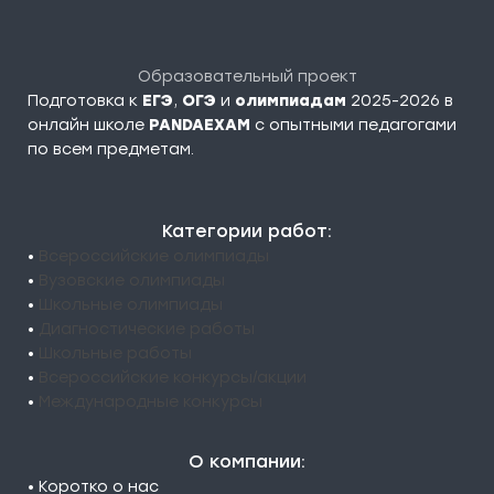
Образовательный проект
Подготовка к
ЕГЭ
,
ОГЭ
и
олимпиадам
2025-2026 в
онлайн школе
PANDAEXAM
c опытными педагогами
по всем предметам.
Категории работ:
•
Всероссийские олимпиады
•
Вузовские олимпиады
•
Школьные олимпиады
•
Диагностические работы
•
Школьные работы
•
Всероссийские конкурсы/акции
•
Международные конкурсы
О компании:
• Коротко о нас