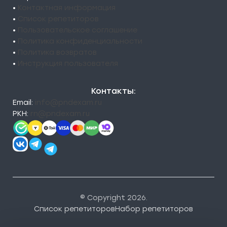
•
Контактная информация
•
Список репетиторов
•
Пользовательское соглашение
•
Политика конфиденциальности
•
Политика возвратов
•
Инструкция пользователя
Контакты:
Email:
info@pndexam.ru
РКН:
rn@pndexam.ru
© Copyright 2026.
Список репетиторов
Набор репетиторов