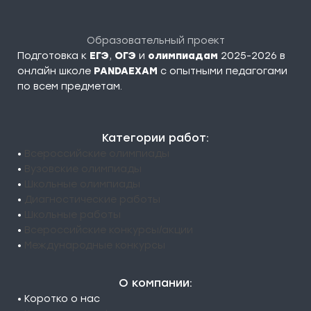
Образовательный проект
Подготовка к
ЕГЭ
,
ОГЭ
и
олимпиадам
2025-2026 в
онлайн школе
PANDAEXAM
c опытными педагогами
по всем предметам.
Категории работ:
•
Всероссийские олимпиады
•
Вузовские олимпиады
•
Школьные олимпиады
•
Диагностические работы
•
Школьные работы
•
Всероссийские конкурсы/акции
•
Международные конкурсы
О компании:
• Коротко о нас