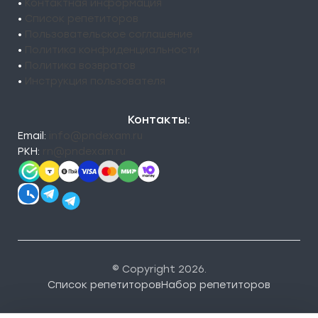
•
Контактная информация
•
Список репетиторов
•
Пользовательское соглашение
•
Политика конфиденциальности
•
Политика возвратов
•
Инструкция пользователя
Контакты:
Email:
info@pndexam.ru
РКН:
rn@pndexam.ru
© Copyright 2026.
Список репетиторов
Набор репетиторов