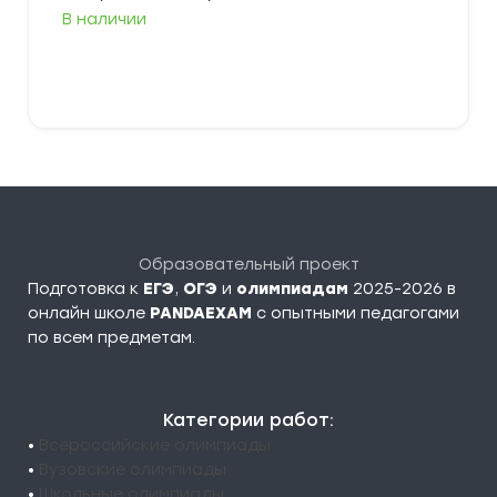
цен:
В наличии
349,00 ₽
–
379,00 ₽
Выберите параметры
Образовательный проект
Подготовка к
ЕГЭ
,
ОГЭ
и
олимпиадам
2025-2026 в
онлайн школе
PANDAEXAM
c опытными педагогами
по всем предметам.
Категории работ:
•
Всероссийские олимпиады
•
Вузовские олимпиады
•
Школьные олимпиады