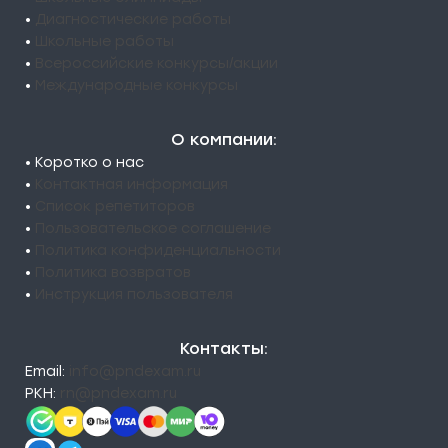
•
Диагностические работы
•
Школьные работы
•
Всероссийские конкурсы/акции
•
Международные конкурсы
О компании:
• Коротко о нас
•
Контактная информация
•
Список репетиторов
•
Пользовательское соглашение
•
Политика конфиденциальности
•
Политика возвратов
•
Инструкция пользователя
Контакты:
Email:
info@pndexam.ru
РКН:
rn@pndexam.ru