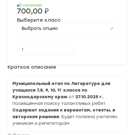
В наличии
700,00
₽
Выберите класс
Количество
В корзину
товара
[27.10.2025]
Муниципальный
этап
Краткое описание
ВСОШ
по
Литературе
Муниципальный этап по Литературе для
2025-
2026
учащихся 7,8, 9, 10, 11 класса по
г.
Краснодарскому краю
от
27.10.2025 г.
,
по
Краснодарскому
посвящённая поиску талантливых ребят.
краю
Содержит задания к вариантам, ответы, и
ответы
авторские решения.
Будет полезна учителям,
и
задания
ученикам и репетиторам.