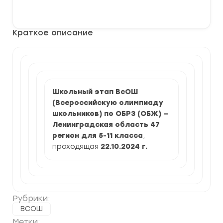
Школьный
В корзину
этап
по
ОБРЗ
Краткое описание
2024-
2025
г.
по
Ленинградской
области
Школьный этап ВсОШ
(Всероссийскую олимпиаду
школьников) по ОБРЗ (ОБЖ) —
Ленинградская область 47
регион для 5-11 класса
,
проходящая
22.10.2024
г.
Рубрики:
ВСОШ
Метки: