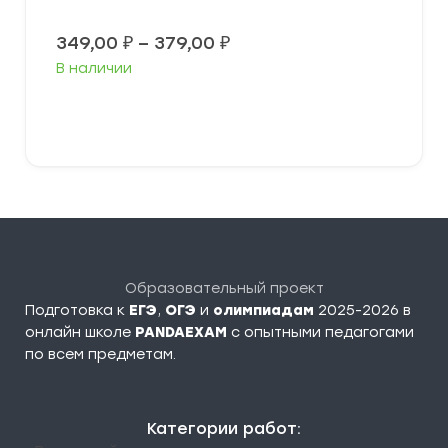
Диапазон
349,00
₽
–
379,00
₽
цен:
В наличии
349,00 ₽
–
379,00 ₽
Выберите параметры
Образовательный проект
Подготовка к
ЕГЭ
,
ОГЭ
и
олимпиадам
2025-2026 в
онлайн школе
PANDAEXAM
c опытными педагогами
по всем предметам.
Категории работ: