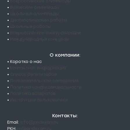
•
Всероссийские олимпиады
•
Вузовские олимпиады
•
Школьные олимпиады
•
Диагностические работы
•
Школьные работы
•
Всероссийские конкурсы/акции
•
Международные конкурсы
О компании:
• Коротко о нас
•
Контактная информация
•
Список репетиторов
•
Пользовательское соглашение
•
Политика конфиденциальности
•
Политика возвратов
•
Инструкция пользователя
Контакты:
Email:
info@pndexam.ru
РКН:
rn@pndexam.ru