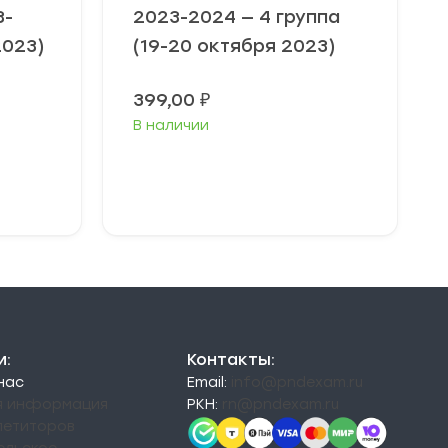
3-
2023-2024 — 4 группа
2023)
(19-20 октября 2023)
399,00
₽
В наличии
Выберите
параметры
и:
Контакты:
 нас
Email:
info@pndexam.ru
я информация
РКН:
rn@pndexam.ru
петиторов