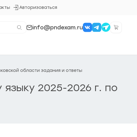
акты
Авторизоваться
Кнопка
входа
в
систему
info@pndexam.ru
осковской области задания и ответы
 языку 2025-2026 г. по