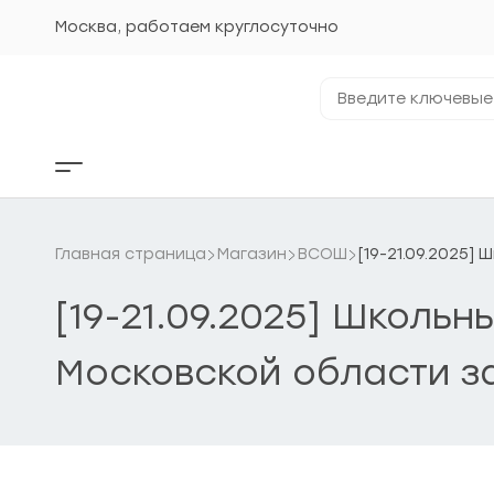
Перейти
к
Москва, работаем круглосуточно
содержанию
Введите
ключевые
фразы...
Кнопка
бокового
меню
Главная страница
Магазин
ВСОШ
[19-21.09.2025]
[19-21.09.2025] Школь
Московской области з