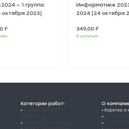
2024 — 1 группа
Информатике 202
8 октября 2023)
2024 (24 октября 
00
₽
349,00
₽
чии
В наличии
ыберите
Выберите
араметры
параметры
Категории работ:
О компани
•
Всероссийские
• Коротко о
олимпиады
•
Контактна
•
Вузовские олимпиады
•
Список ре