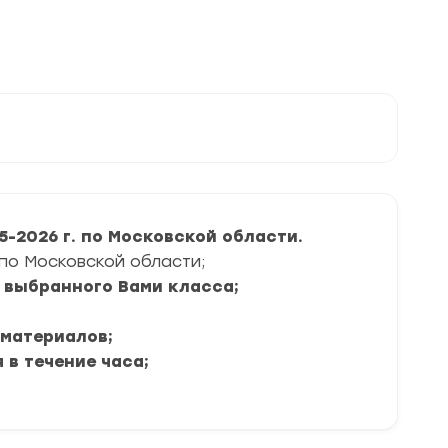
области
задания
и
ответы
-2026 г. по Московской области.
 по Московской области;
я выбранного Вами класса;
 материалов;
 в течение часа;