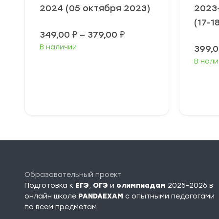
2024 (05 октября 2023)
2023-
(17-1
Диапазон
349,00
₽
–
379,00
₽
цен:
В наличии
399,
349,00 ₽
–
В нали
379,00 ₽
Выберите
В
параметры
п
Образовательный проект
Подготовка к
ЕГЭ
,
ОГЭ
и
олимпиадам
2025-2026 в
онлайн школе
PANDAEXAM
c опытными педагогами
по всем предметам.