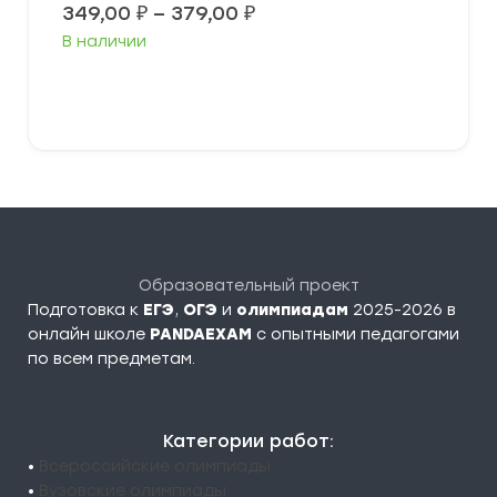
Диапазон
349,00
₽
–
379,00
₽
цен:
В наличии
349,00 ₽
–
379,00 ₽
Выберите параметры
Образовательный проект
Подготовка к
ЕГЭ
,
ОГЭ
и
олимпиадам
2025-2026 в
онлайн школе
PANDAEXAM
c опытными педагогами
по всем предметам.
Категории работ:
•
Всероссийские олимпиады
•
Вузовские олимпиады