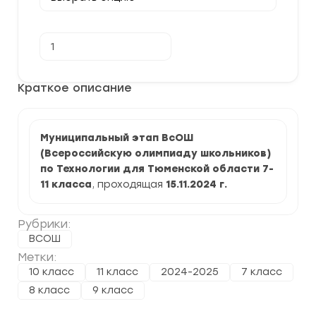
Количество
В корзину
товара
[15.11.2024]
Муниципальный
этап
Краткое описание
по
Технологии
2024/25
г.
по
Муниципальный этап ВсОШ
Тюменской
(Всероссийскую олимпиаду школьников)
области
по Технологии для Тюменской области 7-
11 класса
, проходящая
15.11.2024
г.
Рубрики:
ВСОШ
Метки:
10 класс
11 класс
2024-2025
7 класс
8 класс
9 класс