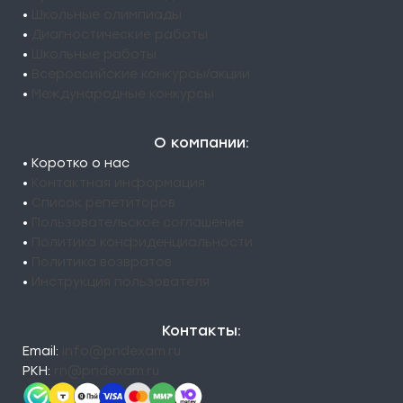
•
Школьные олимпиады
•
Диагностические работы
•
Школьные работы
•
Всероссийские конкурсы/акции
•
Международные конкурсы
О компании:
• Коротко о нас
•
Контактная информация
•
Список репетиторов
•
Пользовательское соглашение
•
Политика конфиденциальности
•
Политика возвратов
•
Инструкция пользователя
Контакты:
Email:
info@pndexam.ru
РКН:
rn@pndexam.ru