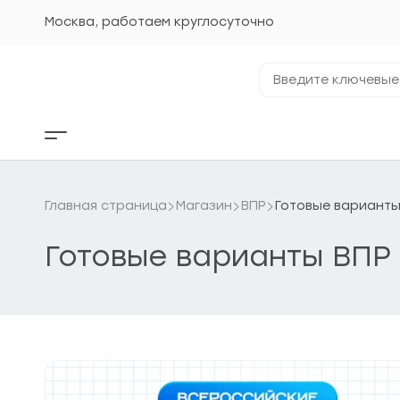
Перейти
к
Москва, работаем круглосуточно
содержанию
Введите
ключевые
фразы...
Кнопка
бокового
меню
Главная страница
Магазин
ВПР
Готовые варианты
Готовые варианты ВПР 