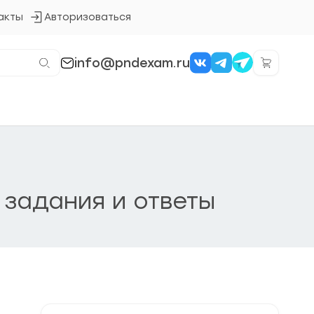
акты
Авторизоваться
Кнопка
входа
в
систему
info@pndexam.ru
 задания и ответы