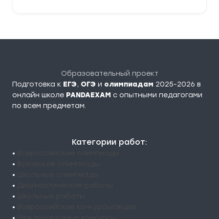
Образовательный проект
Подготовка к
ЕГЭ
,
ОГЭ
и
олимпиадам
2025-2026 в
онлайн школе
PANDAEXAM
c опытными педагогами
по всем предметам.
Категории работ:
•
Всероссийские олимпиады
•
Вузовские олимпиады
•
Школьные олимпиады
•
Диагностические работы
•
Школьные работы
•
Всероссийские конкурсы/акции
•
Международные конкурсы