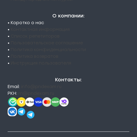
О компании:
• Коротко о нас
•
Контактная информация
•
Список репетиторов
•
Пользовательское соглашение
•
Политика конфиденциальности
•
Политика возвратов
•
Инструкция пользователя
Контакты:
Email:
info@pndexam.ru
РКН:
rn@pndexam.ru