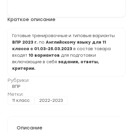
варианты
В корзину
ВПР
2023
по
Краткое описание
Английскому
языку
11
класс
Готовые тренировочные и типовые варианты
задания
ВПР 2023 г.
по
Английскому языку для 11
и
ответы
класса с 01.03-25.03.2023
в состав товара
входят
10 вариантов
для подготовки
включающие в себя
задания, ответы,
критерии.
Рубрики:
ВПР
Метки:
11 класс
2022-2023
Описание