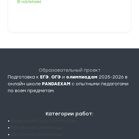
В наличии
В корзину
Образовательный проект
Подготовка к
ЕГЭ
,
ОГЭ
и
олимпиадам
2025-2026 в
онлайн школе
PANDAEXAM
c опытными педагогами
по всем предметам.
Категории работ:
•
Всероссийские олимпиады
•
Вузовские олимпиады
•
Школьные олимпиады