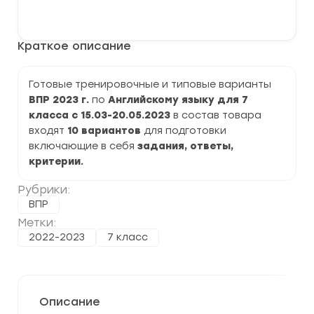
варианты
В корзину
ВПР
2023
по
Краткое описание
Английскому
языку
7
класс
Готовые тренировочные и типовые варианты
задания
ВПР 2023 г.
по
Английскому языку
для 7
и
ответы
класса с 15.03-20.05.2023
в состав товара
входят
10 вариантов
для подготовки
включающие в себя
задания, ответы,
критерии.
Рубрики:
ВПР
Метки:
2022-2023
7 класс
Описание