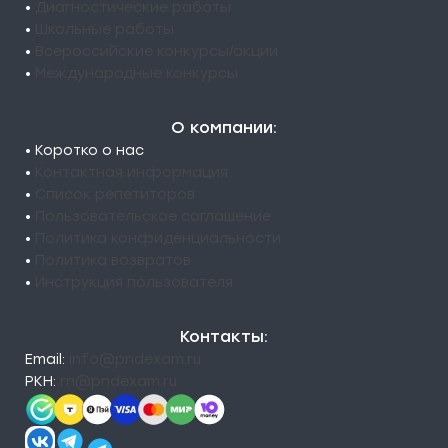
•
Диагностические работы
•
Школьные работы
•
Всероссийские конкурсы/акции
•
Международные конкурсы
О компании:
• Коротко о нас
•
Контактная информация
•
Список репетиторов
•
Пользовательское соглашение
•
Политика конфиденциальности
•
Политика возвратов
•
Инструкция пользователя
Контакты:
Email:
info@pndexam.ru
РКН:
rn@pndexam.ru