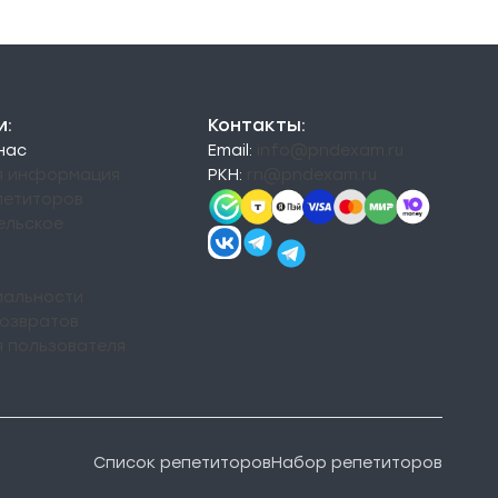
и:
Контакты:
 нас
Email:
info@pndexam.ru
я информация
РКН:
rn@pndexam.ru
петиторов
ельское
альности
возвратов
я пользователя
Список репетиторов
Набор репетиторов