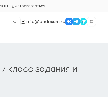
акты
Авторизоваться
Кнопка
входа
в
систему
info@pndexam.ru
7 класс задания и