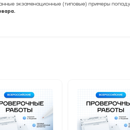
ранные экзаменационные (типовые) примеры попад
овара.