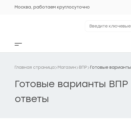
Перейти
к
Москва, работаем круглосуточно
содержанию
Введите
ключевые
фразы...
Кнопка
бокового
меню
Главная страница
Магазин
ВПР
Готовые варианты
Готовые варианты ВПР
ответы