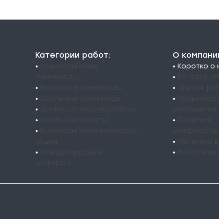
Категории работ:
О компани
•
Всероссийские
• Коротко о
олимпиады
•
Контактна
•
Вузовские олимпиады
•
Список ре
•
Школьные олимпиады
•
Пользоват
•
Диагностические работы
соглашение
•
Школьные работы
•
Политика
•
Всероссийские конкурсы/
конфиденци
акции
•
Политика 
•
Международные
•
Инструкци
конкурсы