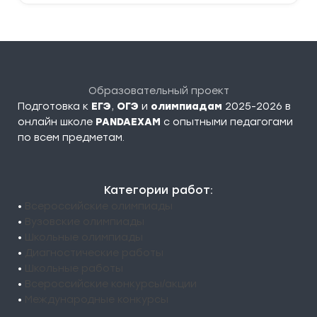
Образовательный проект
Подготовка к
ЕГЭ
,
ОГЭ
и
олимпиадам
2025-2026 в
онлайн школе
PANDAEXAM
c опытными педагогами
по всем предметам.
Категории работ:
•
Всероссийские олимпиады
•
Вузовские олимпиады
•
Школьные олимпиады
•
Диагностические работы
•
Школьные работы
•
Всероссийские конкурсы/акции
•
Международные конкурсы