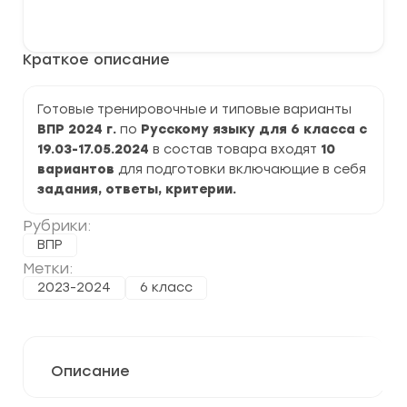
варианты
В корзину
ВПР
2024
по
Краткое описание
Русскому
языку
6
класс
Готовые тренировочные и типовые варианты
задания
ВПР 2024 г.
по
Русскому языку для 6 класса с
и
ответы
19.03-17.05.2024
в состав товара входят
10
вариантов
для подготовки включающие в себя
задания, ответы, критерии.
Рубрики:
ВПР
Метки:
2023-2024
6 класс
Описание