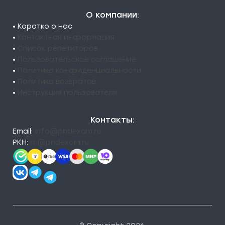
О компании:
• Коротко о нас
•
Контактная информация
•
Список репетиторов
•
Пользовательское соглашение
•
Политика конфиденциальности
•
Политика возвратов
•
Инструкция пользователя
Контакты:
Email:
info@pndexam.ru
РКН:
rn@pndexam.ru