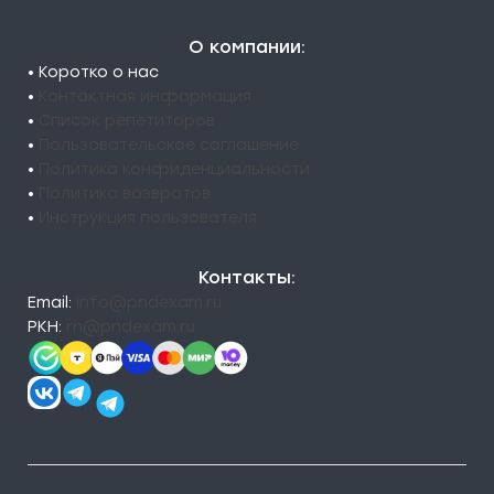
О компании:
• Коротко о нас
•
Контактная информация
•
Список репетиторов
•
Пользовательское соглашение
•
Политика конфиденциальности
•
Политика возвратов
•
Инструкция пользователя
Контакты:
Email:
info@pndexam.ru
РКН:
rn@pndexam.ru