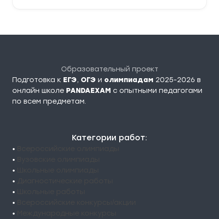
Образовательный проект
Подготовка к
ЕГЭ
,
ОГЭ
и
олимпиадам
2025-2026 в
онлайн школе
PANDAEXAM
c опытными педагогами
по всем предметам.
Категории работ:
•
Всероссийские олимпиады
•
Вузовские олимпиады
•
Школьные олимпиады
•
Диагностические работы
•
Школьные работы
•
Всероссийские конкурсы/акции
•
Международные конкурсы