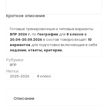
варианты
В корзину
ВПР
2026
по
Краткое описание
Географии
8
класс
задания
Готовые тренировочные и типовые варианты
и
ВПР 2026 г.
по
Географии
для
8 класса с
ответы
20.04-20.05.2026
в состав товара входят
10
вариантов
для подготовки включающие в себя
задания, ответы, критерии.
Рубрики:
ВПР
Метки:
2025-2026
8 класс
Описание