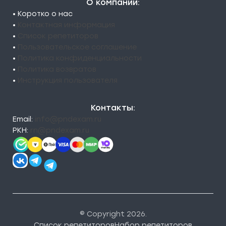
О компании:
• Коротко о нас
•
Контактная информация
•
Список репетиторов
•
Пользовательское соглашение
•
Политика конфиденциальности
•
Политика возвратов
•
Инструкция пользователя
Контакты:
Email:
info@pndexam.ru
РКН:
rn@pndexam.ru
© Copyright 2026.
Список репетиторов
Набор репетиторов