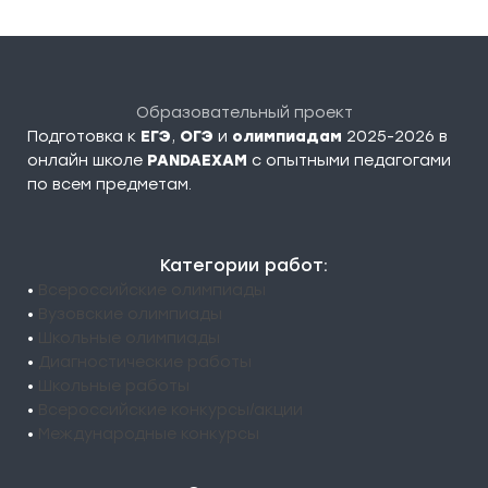
Образовательный проект
Подготовка к
ЕГЭ
,
ОГЭ
и
олимпиадам
2025-2026 в
онлайн школе
PANDAEXAM
c опытными педагогами
по всем предметам.
Категории работ:
•
Всероссийские олимпиады
•
Вузовские олимпиады
•
Школьные олимпиады
•
Диагностические работы
•
Школьные работы
•
Всероссийские конкурсы/акции
•
Международные конкурсы