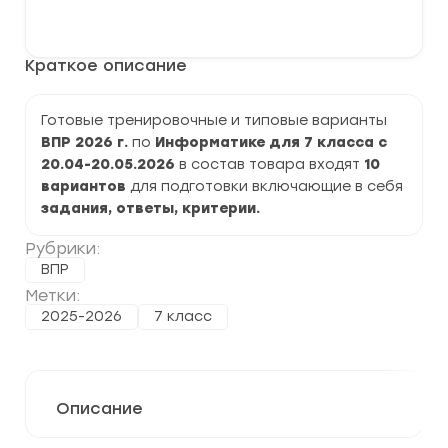
варианты
В корзину
ВПР
2026
по
Краткое описание
Информатике
7
класс
задания
Готовые тренировочные и типовые варианты
и
ВПР 2026 г.
по
Информатике для 7 класса с
ответы
20.04-20.05.2026
в состав товара входят
10
вариантов
для подготовки включающие в себя
задания, ответы, критерии.
Рубрики:
ВПР
Метки:
2025-2026
7 класс
Описание