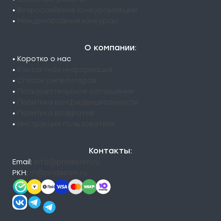
•
Всероссийские конкурсы/акции
•
Международные конкурсы
О компании:
• Коротко о нас
•
Контактная информация
•
Список репетиторов
•
Пользовательское соглашение
•
Политика конфиденциальности
•
Политика возвратов
•
Инструкция пользователя
Контакты:
Email:
info@pndexam.ru
РКН:
rn@pndexam.ru