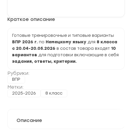
варианты
В корзину
ВПР
2026
по
Краткое описание
Немецкому
языку
8
класс
Готовые тренировочные и типовые варианты
задания
ВПР 2026 г.
по
Немецкому
языку
для
8 класса
и
ответы
с 20.04-20.05.2026
в состав товара входят
10
вариантов
для подготовки включающие в себя
задания, ответы, критерии.
Рубрики:
ВПР
Метки:
2025-2026
8 класс
Описание