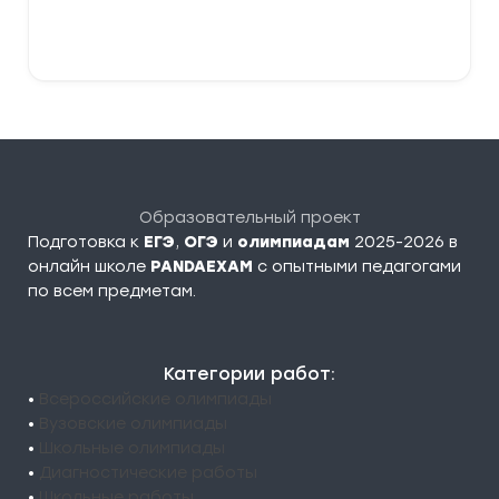
В корзину
Образовательный проект
Подготовка к
ЕГЭ
,
ОГЭ
и
олимпиадам
2025-2026 в
онлайн школе
PANDAEXAM
c опытными педагогами
по всем предметам.
Категории работ:
•
Всероссийские олимпиады
•
Вузовские олимпиады
•
Школьные олимпиады
•
Диагностические работы
•
Школьные работы