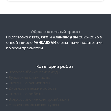
Образовательный проект
Подготовка к
ЕГЭ
,
ОГЭ
и
олимпиадам
2025-2026 в
онлайн школе
PANDAEXAM
c опытными педагогами
по всем предметам.
Категории работ:
•
Всероссийские олимпиады
•
Вузовские олимпиады
•
Школьные олимпиады
•
Диагностические работы
•
Школьные работы
•
Всероссийские конкурсы/акции
•
Международные конкурсы