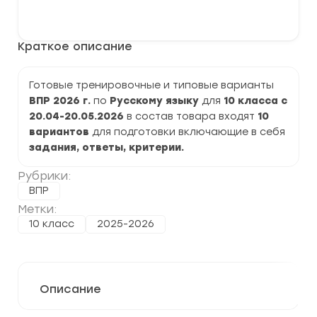
варианты
В корзину
ВПР
2026
по
Краткое описание
Русскому
языку
10
класс
Готовые тренировочные и типовые варианты
задания
ВПР 2026 г.
по
Русскому языку
для
10 класса с
и
ответы
20.04-20.05.2026
в состав товара входят
10
вариантов
для подготовки включающие в себя
задания, ответы, критерии.
Рубрики:
ВПР
Метки:
10 класс
2025-2026
Описание