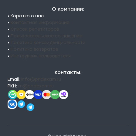
О компании:
• Коротко о нас
•
Контактная информация
•
Список репетиторов
•
Пользовательское соглашение
•
Политика конфиденциальности
•
Политика возвратов
•
Инструкция пользователя
Контакты:
Email:
info@pndexam.ru
РКН:
rn@pndexam.ru