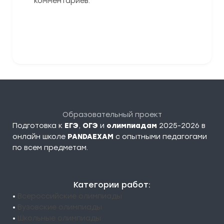
комментариев.
Отправить комментарий
Образовательный проект
Подготовка к
ЕГЭ
,
ОГЭ
и
олимпиадам
2025-2026 в
онлайн школе
PANDAEXAM
c опытными педагогами
по всем предметам.
Категории работ:
•
Всероссийские олимпиады
•
Вузовские олимпиады
•
Школьные олимпиады