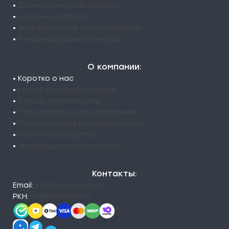
•
Диагностические работы
•
Школьные работы
•
Всероссийские конкурсы/акции
•
Международные конкурсы
О компании:
• Коротко о нас
•
Контактная информация
•
Список репетиторов
•
Пользовательское соглашение
•
Политика конфиденциальности
•
Политика возвратов
•
Инструкция пользователя
Контакты:
Email:
info@pndexam.ru
РКН:
rn@pndexam.ru