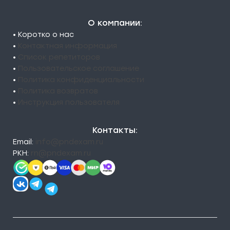
О компании:
• Коротко о нас
•
Контактная информация
•
Список репетиторов
•
Пользовательское соглашение
•
Политика конфиденциальности
•
Политика возвратов
•
Инструкция пользователя
Контакты:
Email:
info@pndexam.ru
РКН:
rn@pndexam.ru