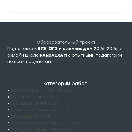
Образовательный проект
Подготовка к
ЕГЭ
,
ОГЭ
и
олимпиадам
2025-2026 в
онлайн школе
PANDAEXAM
c опытными педагогами
по всем предметам.
Категории работ:
•
Всероссийские олимпиады
•
Вузовские олимпиады
•
Школьные олимпиады
•
Диагностические работы
•
Школьные работы
•
Всероссийские конкурсы/акции
•
Международные конкурсы