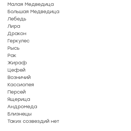
Малая Медведица
Большая Медведица
Лебедь
Лира
Дракон
Геркулес
Рысь
Рак
Жираф
Цефей
Возничий
Кассиопея
Персей
Ящерица
Андромеда
Близнецы
Таких созвездий нет