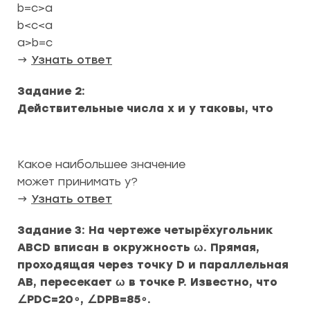
b=c>a
b<c<a
a>b=c
→
Узнать ответ
Задание 2:
Действительные числа x и y таковы, что
Какое наибольшее значение
может принимать y?
→
Узнать ответ
Задание 3: На чертеже четырёхугольник
ABCD вписан в окружность ω. Прямая,
проходящая через точку D и параллельная
AB, пересекает ω в точке P. Известно, что
∠PDC=20∘, ∠DPB=85∘.