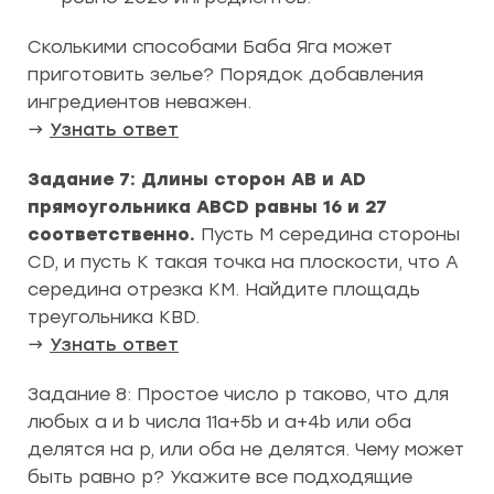
Сколькими способами Баба Яга может
приготовить зелье? Порядок добавления
ингредиентов неважен.
→
Узнать ответ
Задание 7: Длины сторон AB и AD
прямоугольника ABCD равны 16 и 27
соответственно.
Пусть M середина стороны
CD, и пусть K такая точка на плоскости, что A
середина отрезка KM. Найдите площадь
треугольника KBD.
→
Узнать ответ
Задание 8:
Простое число p таково, что для
любых a и b числа 11a+5b и a+4b или оба
делятся на p, или оба не делятся. Чему может
быть равно p? Укажите все подходящие