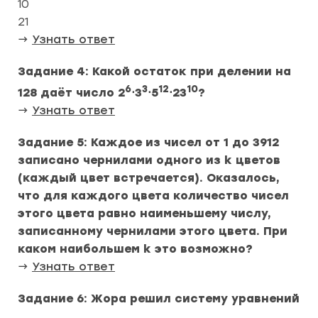
10
21
→
Узнать ответ
Задание 4: Какой остаток при делении на
6
3
12
10
128 даёт число 2
⋅3
⋅5
⋅23
?
→
Узнать ответ
Задание 5: Каждое из чисел от 1 до 3912
записано чернилами одного из k цветов
(каждый цвет встречается). Оказалось,
что для каждого цвета количество чисел
этого цвета равно наименьшему числу,
записанному чернилами этого цвета. При
каком наибольшем k это возможно?
→
Узнать ответ
Задание 6: Жора решил систему уравнений