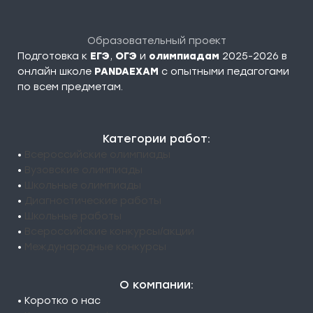
Образовательный проект
Подготовка к
ЕГЭ
,
ОГЭ
и
олимпиадам
2025-2026 в
онлайн школе
PANDAEXAM
c опытными педагогами
по всем предметам.
Категории работ:
•
Всероссийские олимпиады
•
Вузовские олимпиады
•
Школьные олимпиады
•
Диагностические работы
•
Школьные работы
•
Всероссийские конкурсы/акции
•
Международные конкурсы
О компании:
• Коротко о нас