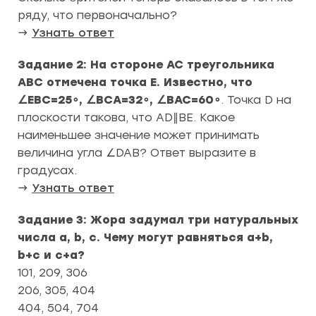
ряду, что первоначально?
→
Узнать ответ
Задание 2: На стороне AC треугольника
ABC отмечена точка E. Известно, что
∠EBC=25∘, ∠BCA=32∘, ∠BAC=60∘
. Точка D на
плоскости такова, что AD∥BE. Какое
наименьшее значение может принимать
величина угла ∠DAB? Ответ выразите в
градусах.
→
Узнать ответ
Задание 3: Жора задумал три натуральных
числа a, b, c. Чему могут равняться a+b,
b+c и c+a?
101, 209, 306
206, 305, 404
404, 504, 704