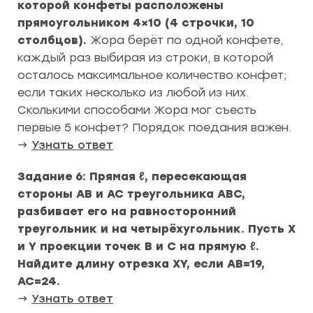
которой конфеты расположены
прямоугольником 4×10 (4 строчки, 10
столбцов).
Жора берёт по одной конфете,
каждый раз выбирая из строки, в которой
осталось максимальное количество конфет;
если таких несколько из любой из них.
Сколькими способами Жора мог съесть
первые 5 конфет? Порядок поедания важен.
→
Узнать ответ
Задание 6: Прямая ℓ, пересекающая
стороны AB и AC треугольника ABC,
разбивает его на равносторонний
треугольник и на четырёхугольник. Пусть X
и Y проекции точек B и C на прямую ℓ.
Найдите длину отрезка XY, если AB=19,
AC=24.
→
Узнать ответ