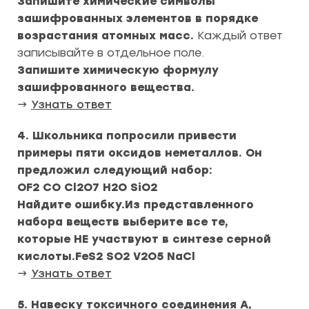
Запишите химические символы
зашифрованных элементов в порядке
возрастания атомных масс.
Каждый ответ
записывайте в отдельное поле.
Запишите химическую формулу
зашифрованного вещества.
→
Узнать ответ
4. Школьника попросили привести
примеры пяти оксидов неметаллов. Он
предложил следующий набор:
OF2 CO Cl2O7 H2O SiO2
Найдите ошибку.Из представленного
набора веществ выберите все те,
которые НЕ участвуют в синтезе серной
кислоты.FeS2 SO2 V2O5 NaCl
→
Узнать ответ
5. Навеску токсичного соединения А,