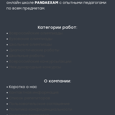
онлайн школе
PANDAEXAM
c опытными педагогами
по всем предметам.
Категории работ:
•
Всероссийские олимпиады
•
Вузовские олимпиады
•
Школьные олимпиады
•
Диагностические работы
•
Школьные работы
•
Всероссийские конкурсы/акции
•
Международные конкурсы
О компании:
• Коротко о нас
•
Контактная информация
•
Список репетиторов
•
Пользовательское соглашение
•
Политика конфиденциальности