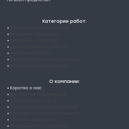
Категории работ:
•
Всероссийские олимпиады
•
Вузовские олимпиады
•
Школьные олимпиады
•
Диагностические работы
•
Школьные работы
•
Всероссийские конкурсы/акции
•
Международные конкурсы
О компании:
• Коротко о нас
•
Контактная информация
•
Список репетиторов
•
Пользовательское соглашение
•
Политика конфиденциальности
•
Политика возвратов
•
Инструкция пользователя