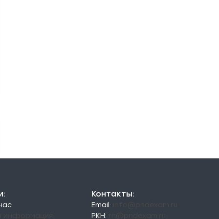
и:
Контакты:
 нас
Email:
info@pndexam.ru
я информация
РКН:
rn@pndexam.ru