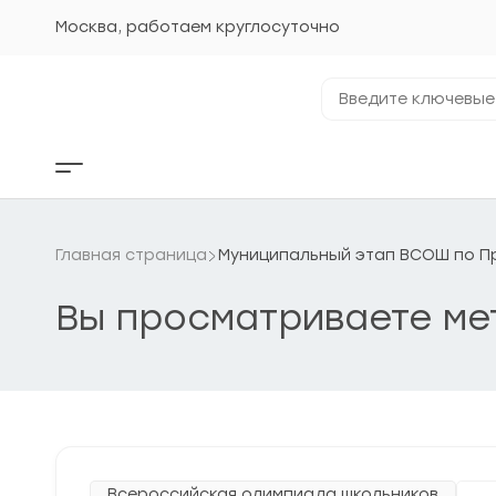
Перейти
к
Москва, работаем круглосуточно
содержанию
Введите
ключевые
фразы...
Кнопка
бокового
меню
Главная страница
Муниципальный этап ВСОШ по Пра
Вы просматриваете ме
Всероссийская олимпиада школьников
Му