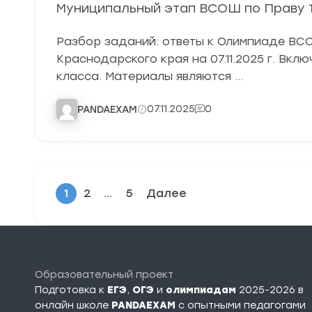
Муниципальный этап ВСОШ по Праву 11
Разбор заданий: ответы к Олимпиаде ВСО
Краснодарского края на 07.11.2025 г. Вкл
класса. Материалы являются …
07.11.2025
0
PANDAEXAM
1
2
…
5
Далее
Образовательный проект
Подготовка к
ЕГЭ
,
ОГЭ
и
олимпиадам
2025-2026 в
онлайн школе
PANDAEXAM
c опытными педагогами