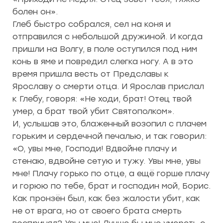
болен он».
Глеб быстро собрался, сел на коня и
отправился с небольшой дружиной. И когда
пришли на Волгу, в поле оступился под ним
конь в яме и повредил слегка ногу. А в это
время пришла весть от Предславы к
Ярославу о смерти отца. И Ярослав прислал
к Глебу, говоря: «Не ходи, брат! Отец твой
умер, а брат твой убит Святополком».
И, услышав это, блаженный возопил с плачем
горьким и сердечной печалью, и так говорил:
«О, увы мне, Господи! Вдвойне плачу и
стенаю, вдвойне сетую и тужу. Увы мне, увы
мне! Плачу горько по отце, а ещё горше плачу
и горюю по тебе, брат и господин мой, Борис.
Как пронзён был, как без жалости убит, как
не от врага, но от своего брата смерть