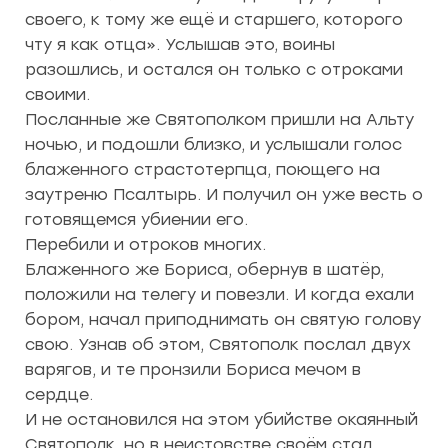
своего, к тому же ещё и старшего, которого
чту я как отца». Услышав это, воины
разошлись, и остался он только с отроками
своими.
Посланные же Святополком пришли на Альту
ночью, и подошли близко, и услышали голос
блаженного страстотерпца, поющего на
заутреню Псалтырь. И получил он уже весть о
готовящемся убиении его.
Перебили и отроков многих.
Блаженного же Бориса, обернув в шатёр,
положили на телегу и повезли. И когда ехали
бором, начал приподнимать он святую голову
свою. Узнав об этом, Святополк послал двух
варягов, и те пронзили Бориса мечом в
сердце.
И не остановился на этом убийстве окаянный
Святополк, но в неистовстве своём стал