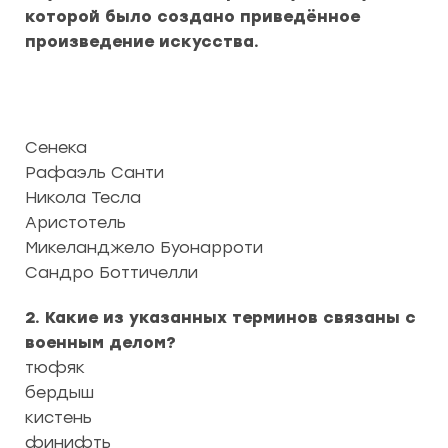
которой было создано приведённое
произведение искусства.
Сенека
Рафаэль Санти
Никола Тесла
Аристотель
Микеланджело Буонарроти
Сандро Боттичелли
2. Какие из указанных терминов связаны с
военным делом?
тюфяк
бердыш
кистень
финифть