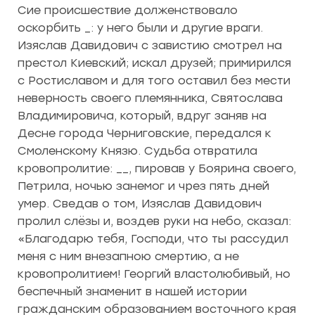
Сие происшествие долженствовало
оскорбить _: у него были и другие враги.
Изяслав Давидович с завистию смотрел на
престол Киевский; искал друзей; примирился
с Ростиславом и для того оставил без мести
неверность своего племянника, Святослава
Владимировича, который, вдруг заняв на
Десне города Черниговские, передался к
Смоленскому Князю. Судьба отвратила
кровопролитие: __, пировав у Боярина своего,
Петрила, ночью занемог и чрез пять дней
умер. Сведав о том, Изяслав Давидович
пролил слёзы и, воздев руки на небо, сказал:
«Благодарю тебя, Господи, что ты рассудил
меня с ним внезапною смертию, а не
кровопролитием! Георгий властолюбивый, но
беспечный знаменит в нашей истории
гражданским образованием восточного края