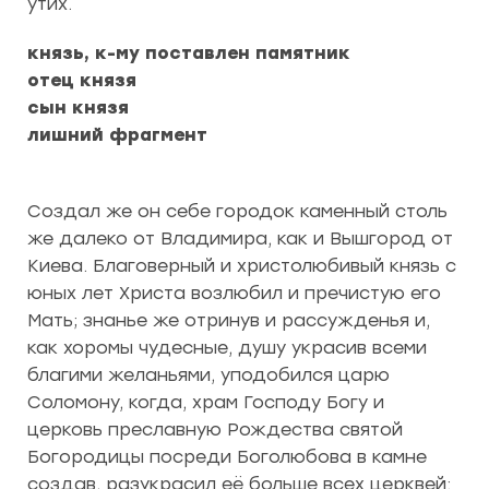
утих.
князь, к-му поставлен памятник
отец князя
сын князя
лишний фрагмент
Создал же он себе городок каменный столь
же далеко от Владимира, как и Вышгород от
Киева. Благоверный и христолюбивый князь с
юных лет Христа возлюбил и пречистую его
Мать; знанье же отринув и рассужденья и,
как хоромы чудесные, душу украсив всеми
благими желаньями, уподобился царю
Соломону, когда, храм Господу Богу и
церковь преславную Рождества святой
Богородицы посреди Боголюбова в камне
создав, разукрасил её больше всех церквей: