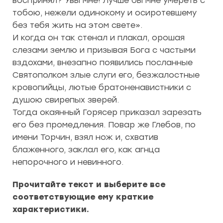
воспринял? Увы мне! Лучше бы мне умереть с
тобою, нежели одинокому и осиротевшему
без тебя жить на этом свете».
И когда он так стенал и плакал, орошая
слезами землю и призывая Бога с частыми
вздохами, внезапно появились посланные
Святополком злые слуги его, безжалостные
кровопийцы, лютые братоненавистники с
душою свирепых зверей.
Тогда окаянный Горясер приказал зарезать
его без промедления. Повар же Глебов, по
имени Торчин, взял нож и, схватив
блаженного, заклал его, как агнца
непорочного и невинного.
Прочитайте текст и выберите все
соответствующие ему краткие
характеристики.