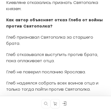
Киевляне отказались признать Святополка
князем.
Как автор объясняет отказ Глеба от войны
против Святополка?
Глеб признавал Святополка за старшего
брата.
Глеб отказывался выступить против брата,
пока оплакивает отца.
Глеб не поверил посланию Ярослава.
Глеб надеялся собрать всех воинов отца и
только тогда пойти против Святополка.
Автор не приводит причин, побудивших Глеба
Кнопка
Кнопка
отказаться от войны со Святополком.
входа
поиска