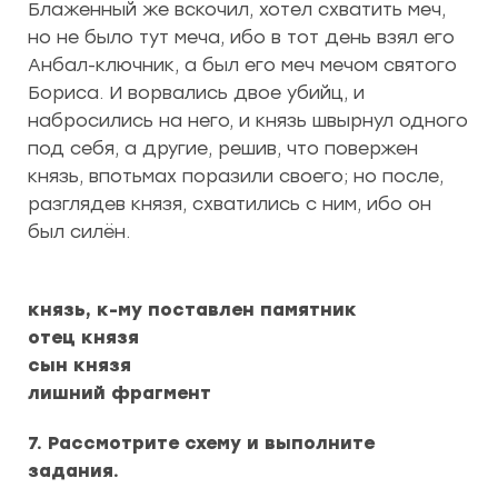
Блаженный же вскочил, хотел схватить меч,
но не было тут меча, ибо в тот день взял его
Анбал-ключник, а был его меч мечом святого
Бориса. И ворвались двое убийц, и
набросились на него, и князь швырнул одного
под себя, а другие, решив, что повержен
князь, впотьмах поразили своего; но после,
разглядев князя, схватились с ним, ибо он
был силён.
князь, к-му поставлен памятник
отец князя
сын князя
лишний фрагмент
7. Рассмотрите схему и выполните
задания.