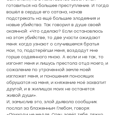
готовиться на большее преступление. И тогда
вошёл в сердце его сатана, начав
подстрекать на ещё большие злодеяния и
новые убийства. Так говорил в душе своей
окаянной: «Что сделаю? Если остановлюсь
на этом убийстве, то две участи ожидают
меня: когда узнают о случившемся братья
мои, то, подстерёгши меня, воздадут мне
горше содеянного мною. А если и не так, то
изгонят меня и лишусь престола отца моего, и
сожаление по утраченной земле моей
изгложет меня, и поношения поносящих
обрушатся на меня, и княжение моё захватит
другой, и в жилищах моих не останется
живой души».
И, замыслив это, злой дьявола сообщник
послал за блаженным Глебом, говоря:
«Приходи не медля. Отец зовёт тебя, тяжко