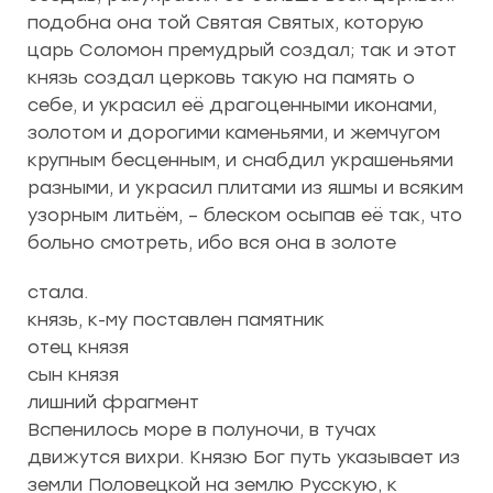
подобна она той Святая Святых, которую
царь Соломон премудрый создал; так и этот
князь создал церковь такую на память о
себе, и украсил её драгоценными иконами,
золотом и дорогими каменьями, и жемчугом
крупным бесценным, и снабдил украшеньями
разными, и украсил плитами из яшмы и всяким
узорным литьём, – блеском осыпав её так, что
больно смотреть, ибо вся она в золоте
стала.
князь, к-му поставлен памятник
отец князя
сын князя
лишний фрагмент
Вспенилось море в полуночи, в тучах
движутся вихри. Князю Бог путь указывает из
земли Половецкой на землю Русскую, к