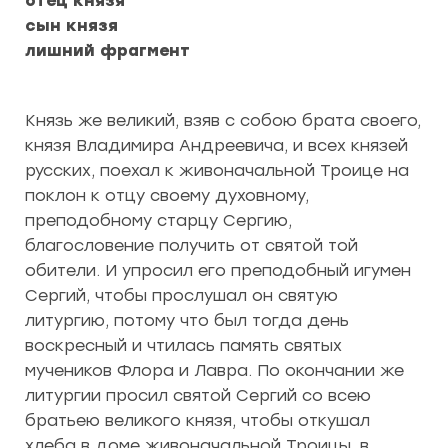
отец князя
сын князя
лишний фрагмент
Князь же великий, взяв с собою брата своего,
князя Владимира Андреевича, и всех князей
русских, поехал к живоначальной Троице на
поклон к отцу своему духовному,
преподобному старцу Сергию,
благословение получить от святой той
обители. И упросил его преподобный игумен
Сергий, чтобы прослушал он святую
литургию, потому что был тогда день
воскресный и чтилась память святых
мучеников Флора и Лавра. По окончании же
литургии просил святой Сергий со всею
братьею великого князя, чтобы откушал
хлеба в доме живоначальной Троицы, в