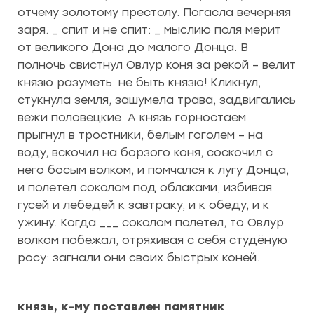
отчему золотому престолу. Погасла вечерняя
заря. _ спит и не спит: _ мыслию поля мерит
от великого Дона до малого Донца. В
полночь свистнул Овлур коня за рекой – велит
князю разуметь: не быть князю! Кликнул,
стукнула земля, зашумела трава, задвигались
вежи половецкие. А князь горностаем
прыгнул в тростники, белым гоголем – на
воду, вскочил на борзого коня, соскочил с
него босым волком, и помчался к лугу Донца,
и полетел соколом под облаками, избивая
гусей и лебедей к завтраку, и к обеду, и к
ужину. Когда ___ соколом полетел, то Овлур
волком побежал, отряхивая с себя студёную
росу: загнали они своих быстрых коней.
князь, к-му поставлен памятник