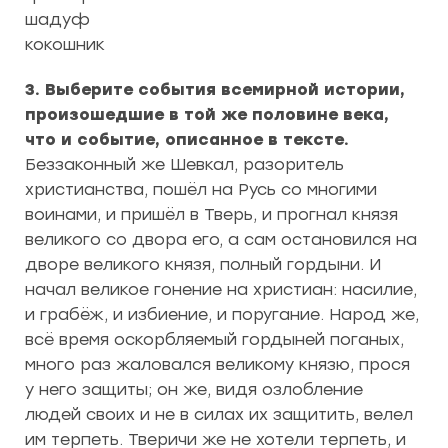
шадуф
кокошник
3. Выберите события всемирной истории,
произошедшие в той же половине века,
что и событие, описанное в тексте.
Беззаконный же Шевкал, разоритель
христианства, пошёл на Русь со многими
воинами, и пришёл в Тверь, и прогнал князя
великого со двора его, а сам остановился на
дворе великого князя, полный гордыни. И
начал великое гонение на христиан: насилие,
и грабёж, и избиение, и поругание. Народ же,
всё время оскорбляемый гордыней поганых,
много раз жаловался великому князю, прося
у него защиты; он же, видя озлобление
людей своих и не в силах их защитить, велел
им терпеть. Тверичи же не хотели терпеть, и