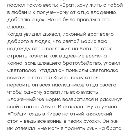
послал такую весть: «Брат, хочу жить с тобой
в любви и к полученному от отца владению
добавлю ещё». Но не было правды в его
словах.
Когда увидел дьявол, исконный враг всего
доброго в людях, что святой Борис всю
надежду свою возложил на Бога, то стал
строить козни и, как в древние времена
Каина, замышлявшего братоубийство, уловил
Святополка. Угадал он помыслы Святополка,
поистине второго Каина: ведь хотел
перебить он всех наследников отца своего,
чтобы одному захватить всю власть.
Блаженный же Борис возвратился и раскинул
свой стан на Альте. И сказала ему дружина:
«Пойди, сядь в Киеве на отчий княжеский
стол – ведь все воины в твоих руках». Он же
им отвечал: «Не могу я поднять руку на брата