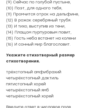
(9) Сейчас по голубой пустыне,
(10) Поэт, для одного тебя,
(11) Промчится отрок на дельфине,
(12) В рожок серебряный трубя.
(13) И тихо, выступив из тени,
(14) Плащом пурпуровым повит,
(15) Гость неба встанет на колени
(16) И сонный мир благословит.
Укажите стихотворный размер
стихотворения.
трёхстопный амфибрахий
четырёхстопный дактиль
пятистопный хорей
четырёхстопный ямб
четырёхстопный хорей
Введите ответ в числовое поле