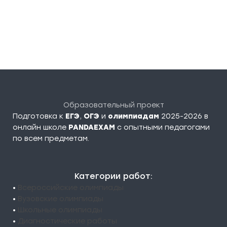
Образовательный проект
Подготовка к
ЕГЭ
,
ОГЭ
и
олимпиадам
2025-2026 в
онлайн школе
PANDAEXAM
c опытными педагогами
по всем предметам.
Категории работ:
•
Всероссийские олимпиады
•
Вузовские олимпиады
•
Школьные олимпиады
•
Диагностические работы