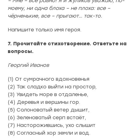
– Мне – всё равно! Я и жуликов уважаю, по-
моему, ни одна блоха – не плоха: все –
чёрненькие, все – прыгают… так-то.
Напишите только имя героя.
7. Прочитайте стихотворение. Ответьте на
вопросы.
Георгий Иванов
(1) От сумрачного вдохновенья
(2) Так сладко выйти на простор,
(3) Увидеть море в отдаленье,
(4) Деревья и вершины гор.
(5) Солоноватый ветер дышит,
(6) Зеленоватый серп встаёт,
(7) Насторожившись, ухо слышит
(8) Согласный хор земли и вод.