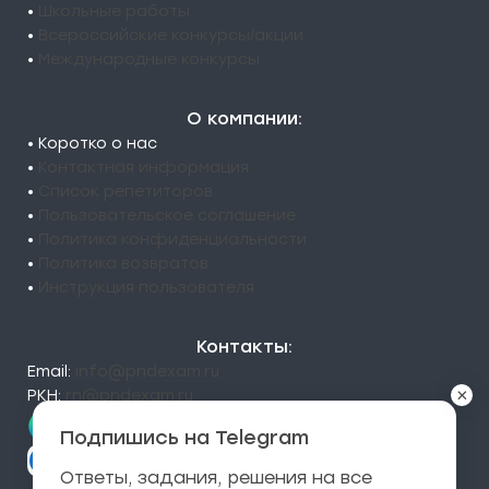
•
Школьные работы
•
Всероссийские конкурсы/акции
•
Международные конкурсы
О компании:
• Коротко о нас
•
Контактная информация
•
Список репетиторов
•
Пользовательское соглашение
•
Политика конфиденциальности
•
Политика возвратов
•
Инструкция пользователя
Контакты:
Email:
info@pndexam.ru
×
РКН:
rn@pndexam.ru
Подпишись на Telegram
Ответы, задания, решения на все