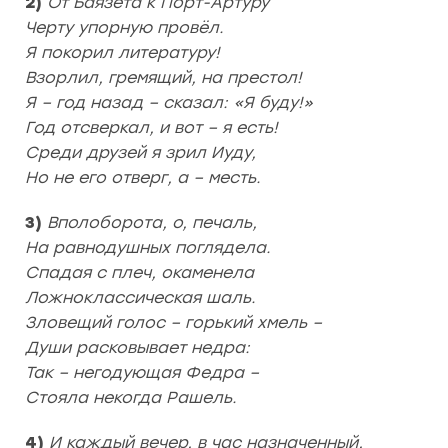
2)
От Баязета к Порт-Артуру
Черту упорную провёл.
Я покорил литературу!
Взорлил, гремящий, на престол!
Я – год назад – сказал: «Я буду!»
Год отсверкал, и вот – я есть!
Среди друзей я зрил Иуду,
Но не его отверг, а – месть.
3)
Вполоборота, о, печаль,
На равнодушных поглядела.
Спадая с плеч, окаменела
Ложноклассическая шаль.
Зловещий голос – горький хмель –
Души расковывает недра:
Так – негодующая Федра –
Стояла некогда Рашель.
4)
И каждый вечер, в час назначенный,