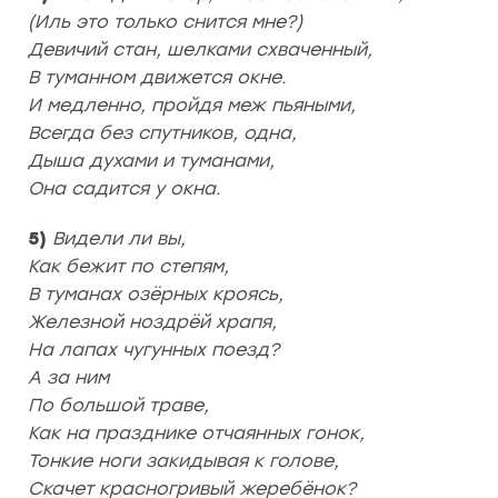
(Иль это только снится мне?)
Девичий стан, шелками схваченный,
В туманном движется окне.
И медленно, пройдя меж пьяными,
Всегда без спутников, одна,
Дыша духами и туманами,
Она садится у окна.
5)
Видели ли вы,
Как бежит по степям,
В туманах озёрных кроясь,
Железной ноздрёй храпя,
На лапах чугунных поезд?
А за ним
По большой траве,
Как на празднике отчаянных гонок,
Тонкие ноги закидывая к голове,
Скачет красногривый жеребёнок?