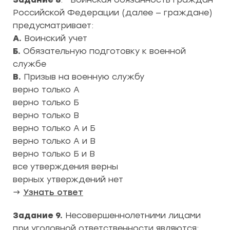
Российской Федерации (далее — граждане)
предусматривает:
А.
Воинский учет
Б.
Обязательную подготовку к военной
службе
В.
Призыв на военную службу
верно только А
верно только Б
верно только В
верно только А и Б
верно только А и В
верно только Б и В
все утверждения верны
верных утверждений нет
→
Узнать ответ
Задание 9.
Несовершеннолетними лицами
при уголовной ответственности являются: