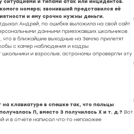
у ситуациями и типами атак или инцидентов.
комого номера; звонивший представился её
риятности и ему срочно нужны деньги.
отдыхал Андрей, по ошибке выложила на свой сайт
персональными данными приезжавших школьников.
, что в ближайшие выходные на Землю прилетят
якобы с камер наблюдения и кадры
школьники и взрослые; астрономы опровергли эту
т на клавиатуре в спешке так, что пальцы
олучалась П, вместо З получилась Х и т. д.?
Вот
й и в отчёте написал что‑то непохожее