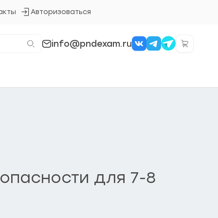
акты
Авторизоваться
Кнопка
входа
в
систему
info@pndexam.ru
опасности для 7-8