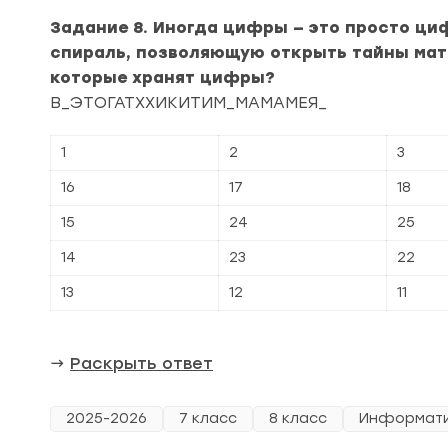
Задание 8. Иногда цифры — это просто ц
спираль, позволяющую открыть тайны мате
которые хранят цифры?
В_ЭТОГАТХХИКИТИМ_МАМАМЕЯ_
1
2
3
16
17
18
15
24
25
14
23
22
13
12
11
→
Раскрыть ответ
2025-2026
7 класс
8 класс
Информат