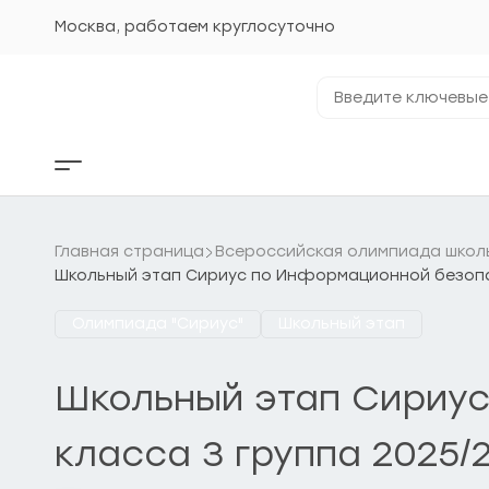
Перейти
к
Москва, работаем круглосуточно
содержанию
Введите
ключевые
фразы...
Кнопка
бокового
меню
Главная страница
Всероссийская олимпиада школ
Школьный этап Сириус по Информационной безопасн
Олимпиада "Сириус"
Школьный этап
Школьный этап Сириус
класса 3 группа 2025/2