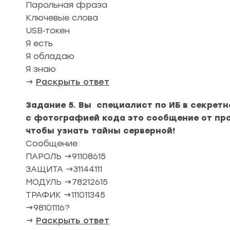
Парольная фраза
Ключевые слова
USB‑токен
Я есть
Я обладаю
Я знаю
→
Раскрыть ответ
Задание 5. Вы специалист по ИБ в секретн
с фотографией кода это сообщение от пр
чтобы узнать тайны серверной!
Сообщение:
ПАРОЛЬ →91108615
ЗАЩИТА →31144111
МОДУЛЬ →78212615
ТРАФИК →111011345
→98101116?
→
Раскрыть ответ