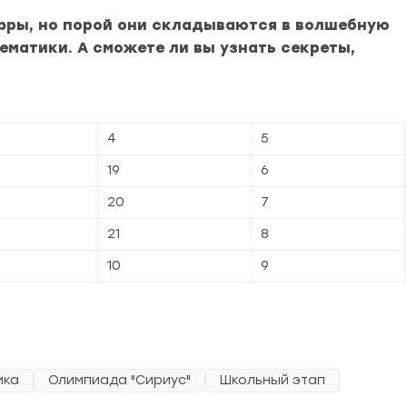
ифры, но порой они складываются в волшебную
матики. А сможете ли вы узнать секреты,
4
5
19
6
20
7
21
8
10
9
ика
Олимпиада "Сириус"
Школьный этап