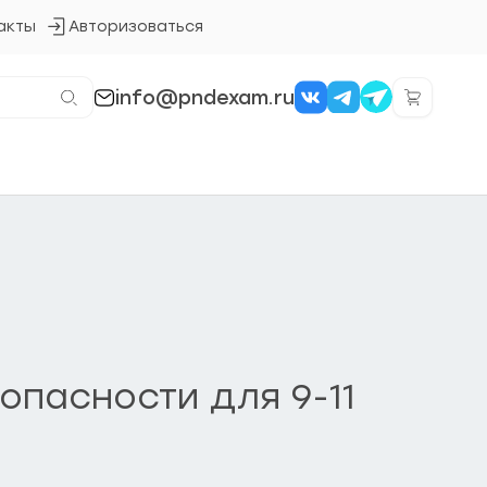
акты
Авторизоваться
Кнопка
входа
в
систему
info@pndexam.ru
пасности для 9-11