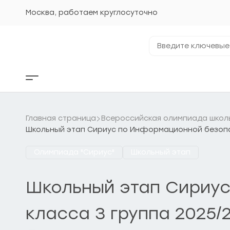
Перейти
к
Москва, работаем круглосуточно
содержанию
Введите
ключевые
фразы...
Кнопка
бокового
меню
Главная страница
Всероссийская олимпиада школ
Школьный этап Сириус по Информационной безопасн
Олимпиада "Сириус"
Школьный этап
Школьный этап Сириус
класса 3 группа 2025/2