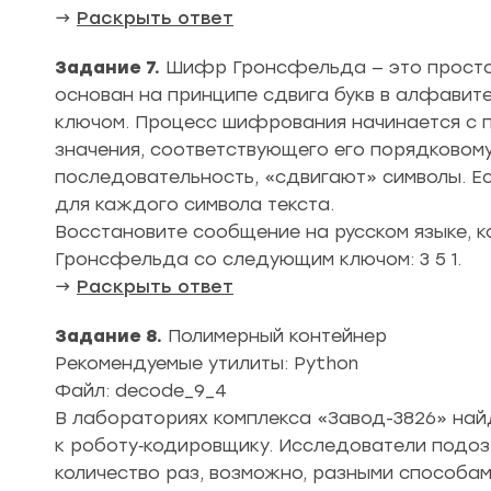
→
Раскрыть ответ
Задание 7.
Шифр Гронсфельда — это просто
основан на принципе сдвига букв в алфавит
ключом. Процесс шифрования начинается с п
значения, соответствующего его порядковому
последовательность, «сдвигают» символы. Ес
для каждого символа текста.
Восстановите сообщение на русском языке,
Гронсфельда со следующим ключом: 3 5 1.
→
Раскрыть ответ
Задание 8.
Полимерный контейнер
Рекомендуемые утилиты: Python
Файл: decode_9_4
В лабораториях комплекса «Завод-3826» на
к роботу‑кодировщику. Исследователи подоз
количество раз, возможно, разными способа