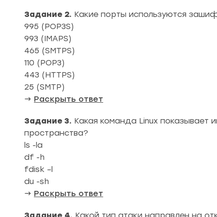
Задание 2.
Какие порты используются зашиф
995 (POP3S)
993 (IMAPS)
465 (SMTPS)
110 (POP3)
443 (HTTPS)
25 (SMTP)
→
Раскрыть ответ
Задание 3.
Какая команда Linux показывает
пространства?
ls -la
df -h
fdisk –l
du -sh
→
Раскрыть ответ
Задание 4.
Какой тип атаки направлен на от