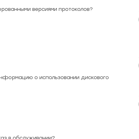
рованными версиями протоколов?
 информацию о использовании дискового
каз в обслуживании?