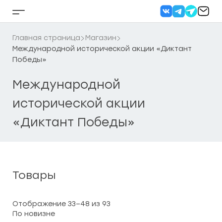
Перейти
к
Кнопка
содержанию
бокового
меню
Главная страница
Магазин
Международной исторической акции «Диктант
Победы»
Международной
исторической акции
«Диктант Победы»
Товары
Сортировка:
Отображение 33–48 из 93
самые