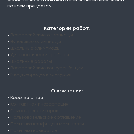
по всем предметам.
Категории работ:
•
Всероссийские олимпиады
•
Вузовские олимпиады
•
Школьные олимпиады
•
Диагностические работы
•
Школьные работы
•
Всероссийские конкурсы/акции
•
Международные конкурсы
О компании:
• Коротко о нас
•
Контактная информация
•
Список репетиторов
•
Пользовательское соглашение
•
Политика конфиденциальности
•
Политика возвратов