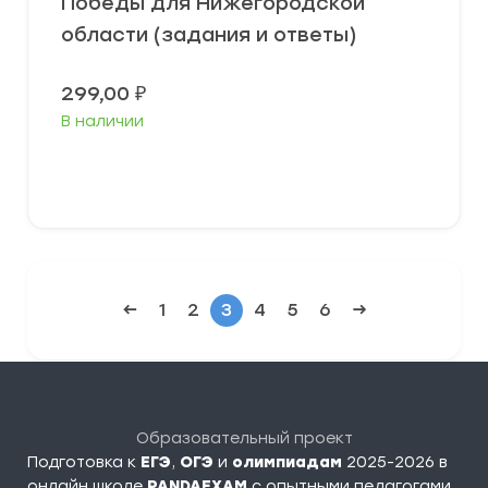
Победы для Нижегородской
области (задания и ответы)
299,00
₽
В наличии
В корзину
←
1
2
3
4
5
6
→
Образовательный проект
Подготовка к
ЕГЭ
,
ОГЭ
и
олимпиадам
2025-2026 в
онлайн школе
PANDAEXAM
c опытными педагогами