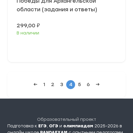
Победы для Архангельской
области (задания и ответы)
299,00
₽
В наличии
В корзину
←
1
2
3
4
5
6
→
Образовательный проект
Подготовка к
ЕГЭ
,
ОГЭ
и
олимпиадам
2025-2026 в
онлайн школе
PANDAEXAM
c опытными педагогами