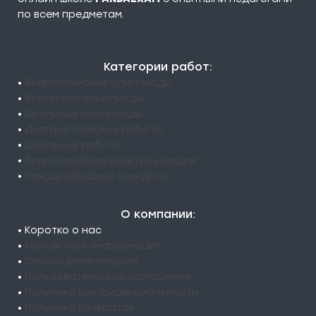
по всем предметам.
Категории работ:
•
Всероссийские олимпиады
•
Вузовские олимпиады
•
Школьные олимпиады
•
Диагностические работы
•
Школьные работы
•
Всероссийские конкурсы/акции
•
Международные конкурсы
О компании:
• Коротко о нас
•
Контактная информация
•
Список репетиторов
•
Пользовательское соглашение
•
Политика конфиденциальности
•
Политика возвратов