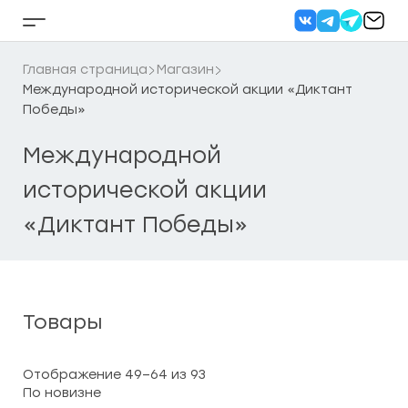
Перейти
к
Кнопка
содержанию
бокового
меню
Главная страница
Магазин
Международной исторической акции «Диктант
Победы»
Международной
исторической акции
«Диктант Победы»
Товары
Сортировка:
Отображение 49–64 из 93
самые