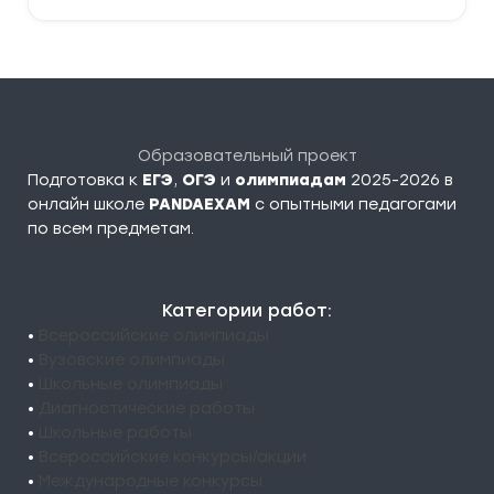
Образовательный проект
Подготовка к
ЕГЭ
,
ОГЭ
и
олимпиадам
2025-2026 в
онлайн школе
PANDAEXAM
c опытными педагогами
по всем предметам.
Категории работ:
•
Всероссийские олимпиады
•
Вузовские олимпиады
•
Школьные олимпиады
•
Диагностические работы
•
Школьные работы
•
Всероссийские конкурсы/акции
•
Международные конкурсы