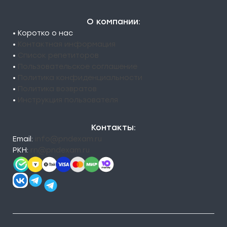
О компании:
• Коротко о нас
•
Контактная информация
•
Список репетиторов
•
Пользовательское соглашение
•
Политика конфиденциальности
•
Политика возвратов
•
Инструкция пользователя
Контакты:
Email:
info@pndexam.ru
РКН:
rn@pndexam.ru