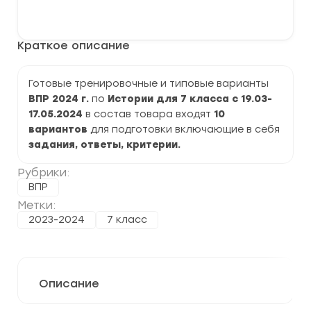
варианты
В корзину
ВПР
2024
по
Краткое описание
Истории
7
класс
задания
Готовые тренировочные и типовые варианты
и
ВПР 2024 г.
по
Истории для 7 класса с 19.03-
ответы
17.05.2024
в состав товара входят
10
вариантов
для подготовки включающие в себя
задания, ответы, критерии.
Рубрики:
ВПР
Метки:
2023-2024
7 класс
Описание