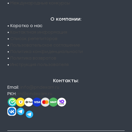
•
Международные конкурсы
О компании:
• Коротко о нас
•
Контактная информация
•
Список репетиторов
•
Пользовательское соглашение
•
Политика конфиденциальности
•
Политика возвратов
•
Инструкция пользователя
Контакты:
Email:
info@pndexam.ru
РКН:
rn@pndexam.ru