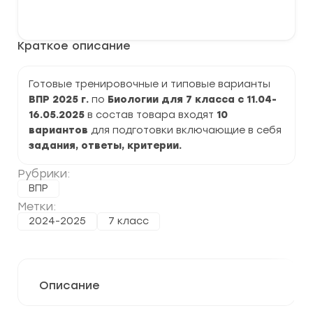
варианты
В корзину
ВПР
по
Биологии
Краткое описание
7
класс
на
2025
Готовые тренировочные и типовые варианты
г.
ВПР 2025 г.
по
Биологии для 7 класса с 11.04-
задания
и
16.05.2025
в состав товара входят
10
ответы
вариантов
для подготовки включающие в себя
задания, ответы, критерии.
Рубрики:
ВПР
Метки:
2024-2025
7 класс
Описание