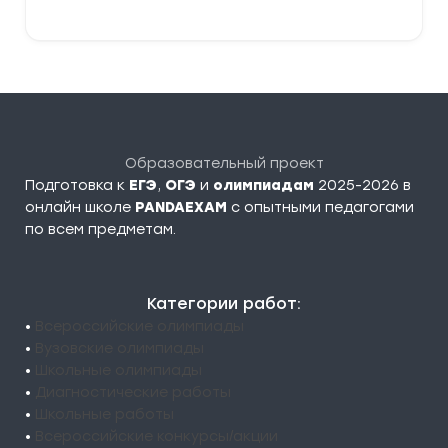
Образовательный проект
Подготовка к
ЕГЭ
,
ОГЭ
и
олимпиадам
2025-2026 в
онлайн школе
PANDAEXAM
c опытными педагогами
по всем предметам.
Категории работ:
•
Всероссийские олимпиады
•
Вузовские олимпиады
•
Школьные олимпиады
•
Диагностические работы
•
Школьные работы
•
Всероссийские конкурсы/акции