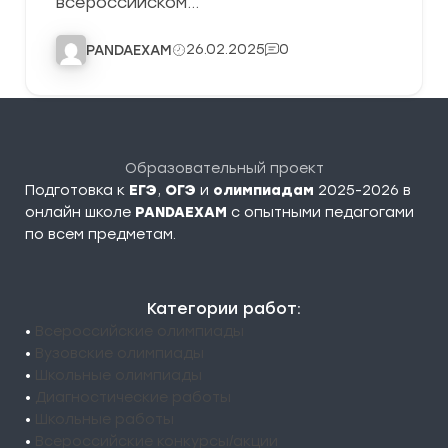
всероссийском…
26.02.2025
0
PANDAEXAM
Образовательный проект
Подготовка к
ЕГЭ
,
ОГЭ
и
олимпиадам
2025-2026 в
онлайн школе
PANDAEXAM
c опытными педагогами
по всем предметам.
Категории работ:
•
Всероссийские олимпиады
•
Вузовские олимпиады
•
Школьные олимпиады
•
Диагностические работы
•
Школьные работы
•
Всероссийские конкурсы/акции