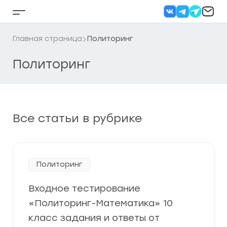
Перейти
к
Кнопка
содержанию
бокового
меню
Главная страница
Политоринг
Политоринг
Все статьи в рубрике
Политоринг
Входное тестирование
«Политоринг-Математика» 10
класс задания и ответы от