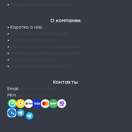
•
Международные конкурсы
О компании:
• Коротко о нас
•
Контактная информация
•
Список репетиторов
•
Пользовательское соглашение
•
Политика конфиденциальности
•
Политика возвратов
•
Инструкция пользователя
Контакты:
Email:
info@pndexam.ru
РКН:
rn@pndexam.ru