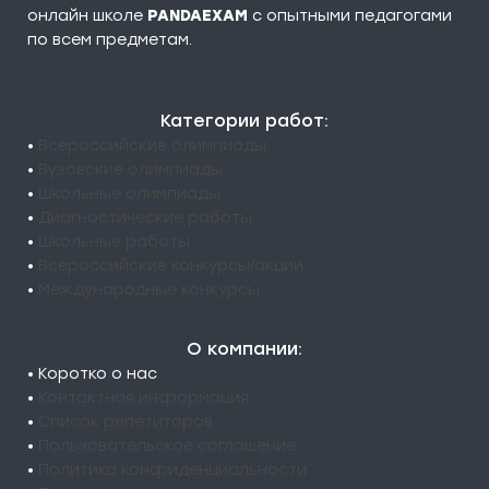
онлайн школе
PANDAEXAM
c опытными педагогами
по всем предметам.
Категории работ:
•
Всероссийские олимпиады
•
Вузовские олимпиады
•
Школьные олимпиады
•
Диагностические работы
•
Школьные работы
•
Всероссийские конкурсы/акции
•
Международные конкурсы
О компании:
• Коротко о нас
•
Контактная информация
•
Список репетиторов
•
Пользовательское соглашение
•
Политика конфиденциальности